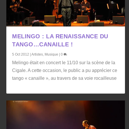
MELINGO : LA RENAISSANCE DU
TANGO…CANAILLE !
5 Oct 2012
|
Artistes
,
Musique
|
0
Melingo était en concert le 11/10 sur la scène de la
Cigale. A cette occasion, le public a pu apprécier ce
tango « canaille », au travers de sa voie rocailleuse