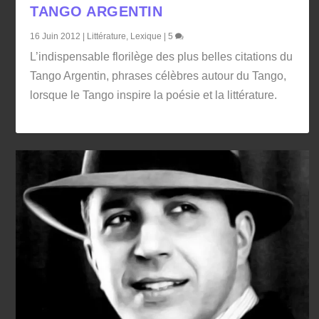
TANGO ARGENTIN
16 Juin 2012
|
Littérature
,
Lexique
|
5
L’indispensable florilège des plus belles citations du
Tango Argentin, phrases célèbres autour du Tango,
lorsque le Tango inspire la poésie et la littérature.