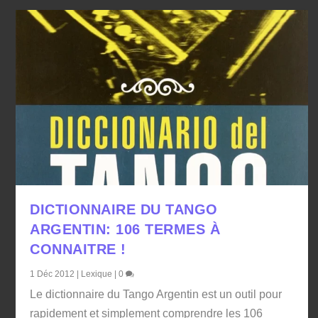
DICTIONNAIRE DU TANGO
ARGENTIN: 106 TERMES À
CONNAITRE !
1 Déc 2012
|
Lexique
|
0
Le dictionnaire du Tango Argentin est un outil pour
rapidement et simplement comprendre les 106