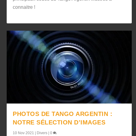
connaitre !
PHOTOS DE TANGO ARGENTIN :
NOTRE SÉLECTION D’IMAGES
10 Nov 2021
|
Divers
|
0