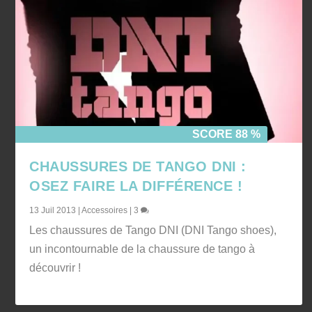
SCORE 88 %
CHAUSSURES DE TANGO DNI :
OSEZ FAIRE LA DIFFÉRENCE !
13 Juil 2013
|
Accessoires
|
3
Les chaussures de Tango DNI (DNI Tango shoes),
un incontournable de la chaussure de tango à
découvrir !