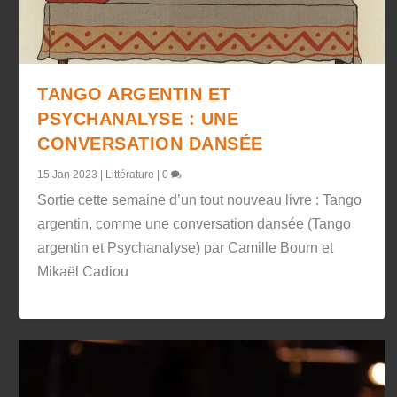
TANGO ARGENTIN ET
PSYCHANALYSE : UNE
CONVERSATION DANSÉE
15 Jan 2023
|
Littérature
|
0
Sortie cette semaine d’un tout nouveau livre : Tango
argentin, comme une conversation dansée (Tango
argentin et Psychanalyse) par Camille Bourn et
Mikaël Cadiou