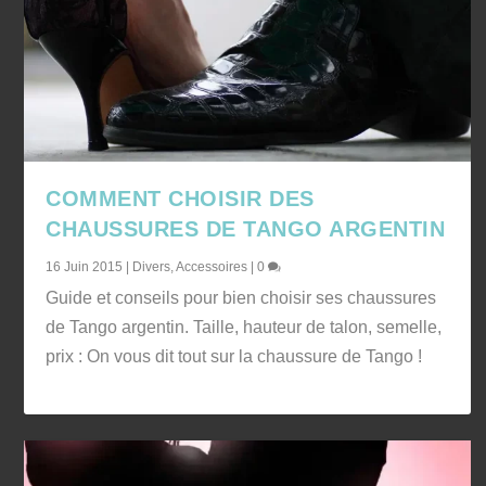
COMMENT CHOISIR DES
CHAUSSURES DE TANGO ARGENTIN
16 Juin 2015
|
Divers
,
Accessoires
|
0
Guide et conseils pour bien choisir ses chaussures
de Tango argentin. Taille, hauteur de talon, semelle,
prix : On vous dit tout sur la chaussure de Tango !