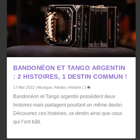
BANDONÉON ET TANGO ARGENTIN
: 2 HISTOIRES, 1 DESTIN COMMUN !
17 Mar 2022
|
Musique
,
Artistes
,
Histoire
|
2
Bandonéon et Tango argentin possèdent deux
histoires mais partagent pourtant un même destin.
Découvrez ces histoires, ce destin ainsi que ceux
qui l’ont bâti.