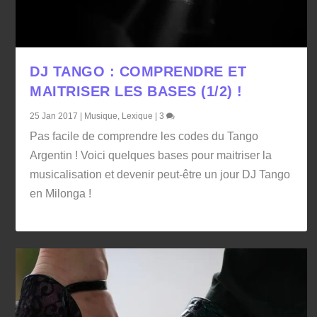
DJ TANGO : COMPRENDRE ET
MAITRISER LES BASES (1/2) !
25 Jan 2017
|
Musique
,
Lexique
|
3
Pas facile de comprendre les codes du Tango
Argentin ! Voici quelques bases pour maitriser la
musicalisation et devenir peut-être un jour DJ Tango
en Milonga !