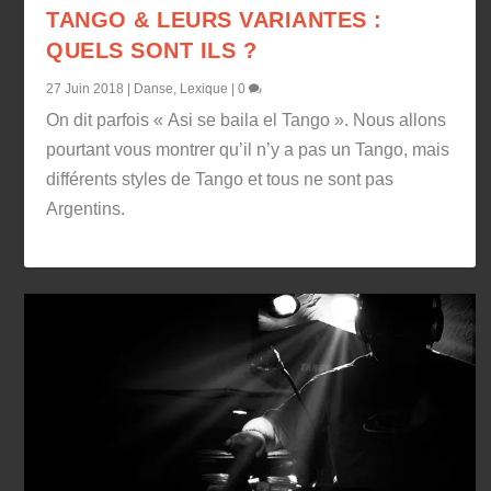
TANGO & LEURS VARIANTES :
QUELS SONT ILS ?
27 Juin 2018
|
Danse
,
Lexique
|
0
On dit parfois « Asi se baila el Tango ». Nous allons
pourtant vous montrer qu’il n’y a pas un Tango, mais
différents styles de Tango et tous ne sont pas
Argentins.