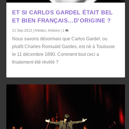
ET SI CARLOS GARDEL ÉTAIT BEL
ET BIEN FRANÇAIS…D’ORIGINE ?
21 Sep 2012
|
Artistes
,
Histoire
|
1
Nous savons désormais que Carlos Gardel, ou
plutôt Charles Romuald Gardes, est né à Toulouse
le 11 décembre 1890. Comment tout ceci a
finalement été révélé ?