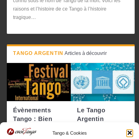
connu sous le nom de Tango de la mort. Voici les
raisons et l’histoire de ce Tango à l’histoire
tragique…
TANGO ARGENTIN
Articles à découvrir
Évènements
Le Tango
Tango : Bien
Argentin
choisir pour ne
déclaré
Tango & Cookies
pas se tro...
Patrimoine