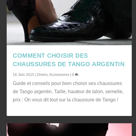
COMMENT CHOISIR DES
CHAUSSURES DE TANGO ARGENTIN
16 Juin 2015
|
Divers
,
Accessoires
|
0
Guide et conseils pour bien choisir ses chaussures
de Tango argentin. Taille, hauteur de talon, semelle,
prix : On vous dit tout sur la chaussure de Tango !