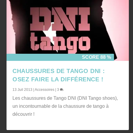
SCORE 88 %
CHAUSSURES DE TANGO DNI :
OSEZ FAIRE LA DIFFÉRENCE !
13 Juil 2013
|
Accessoires
|
3
Les chaussures de Tango DNI (DNI Tango shoes),
un incontournable de la chaussure de tango à
découvrir !