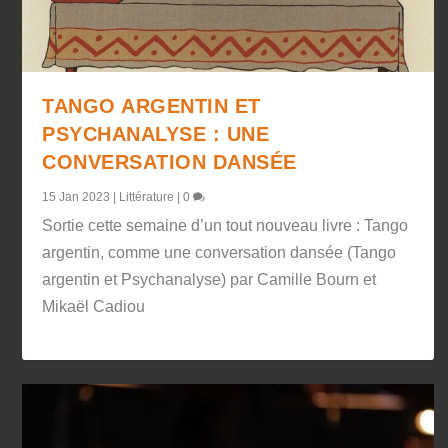
TANGO ARGENTIN ET
PSYCHANALYSE : UNE
CONVERSATION DANSÉE
15 Jan 2023
|
Littérature
|
0
Sortie cette semaine d’un tout nouveau livre : Tango
argentin, comme une conversation dansée (Tango
argentin et Psychanalyse) par Camille Bourn et
Mikaël Cadiou