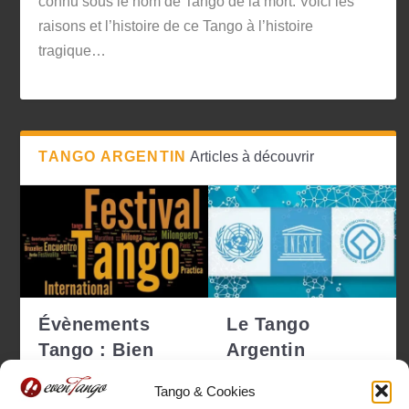
connu sous le nom de Tango de la mort. Voici les
raisons et l’histoire de ce Tango à l’histoire
tragique…
TANGO ARGENTIN
Articles à découvrir
Évènements
Le Tango
Tango : Bien
Argentin
choisir pour ne
déclaré
Tango & Cookies
pas se tro...
Patrimoine