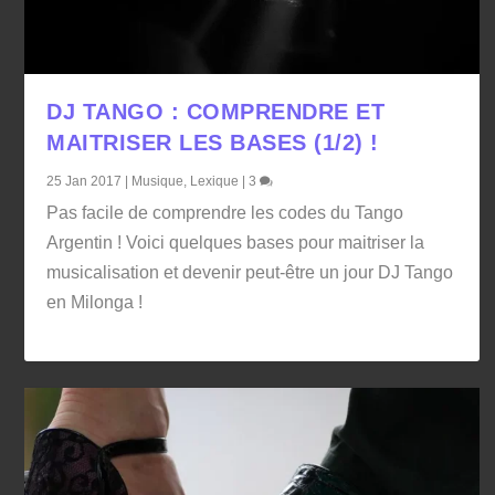
DJ TANGO : COMPRENDRE ET
MAITRISER LES BASES (1/2) !
25 Jan 2017
|
Musique
,
Lexique
|
3
Pas facile de comprendre les codes du Tango
Argentin ! Voici quelques bases pour maitriser la
musicalisation et devenir peut-être un jour DJ Tango
en Milonga !