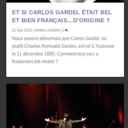
ET SI CARLOS GARDEL ÉTAIT BEL
ET BIEN FRANÇAIS…D’ORIGINE ?
21 Sep 2012
|
Artistes
,
Histoire
|
1
Nous savons désormais que Carlos Gardel, ou
plutôt Charles Romuald Gardes, est né à Toulouse
le 11 décembre 1890. Comment tout ceci a
finalement été révélé ?