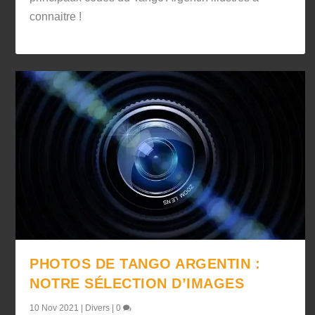
connaitre !
PHOTOS DE TANGO ARGENTIN :
NOTRE SÉLECTION D’IMAGES
10 Nov 2021
|
Divers
|
0