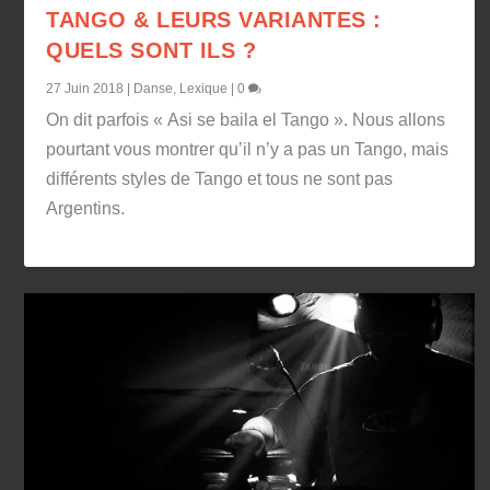
TANGO & LEURS VARIANTES :
QUELS SONT ILS ?
27 Juin 2018
|
Danse
,
Lexique
|
0
On dit parfois « Asi se baila el Tango ». Nous allons
pourtant vous montrer qu’il n’y a pas un Tango, mais
différents styles de Tango et tous ne sont pas
Argentins.