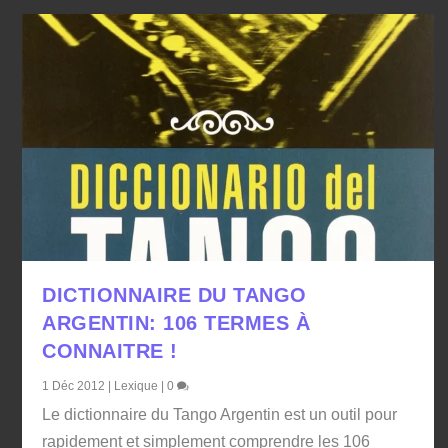
DICTIONNAIRE DU TANGO
ARGENTIN: 106 TERMES À
CONNAITRE !
1 Déc 2012
|
Lexique
|
0
Le dictionnaire du Tango Argentin est un outil pour
rapidement et simplement comprendre les 106