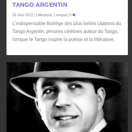
TANGO ARGENTIN
16 Juin 2012
|
Littérature
,
Lexique
|
5
L’indispensable florilège des plus belles citations du
Tango Argentin, phrases célèbres autour du Tango,
lorsque le Tango inspire la poésie et la littérature.