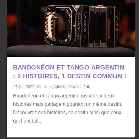
BANDONÉON ET TANGO ARGENTIN
: 2 HISTOIRES, 1 DESTIN COMMUN !
17 Mar 2022
|
Musique
,
Artistes
,
Histoire
|
2
Bandonéon et Tango argentin possèdent deux
histoires mais partagent pourtant un même destin.
Découvrez ces histoires, ce destin ainsi que ceux
qui l’ont bâti.