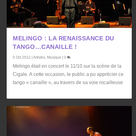
MELINGO : LA RENAISSANCE DU
TANGO…CANAILLE !
5 Oct 2012
|
Artistes
,
Musique
|
0
Melingo était en concert le 11/10 sur la scène de la
Cigale. A cette occasion, le public a pu apprécier ce
tango « canaille », au travers de sa voie rocailleuse