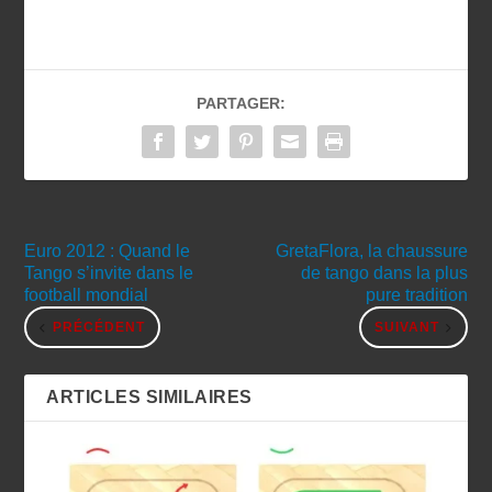
PARTAGER:
Euro 2012 : Quand le
GretaFlora, la chaussure
Tango s’invite dans le
de tango dans la plus
football mondial
pure tradition
PRÉCÉDENT
SUIVANT
ARTICLES SIMILAIRES