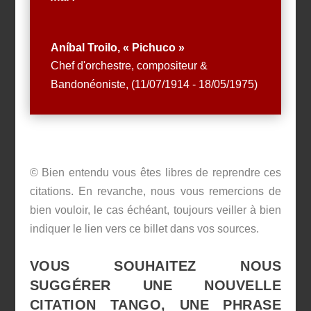
Aníbal Troilo, « Pichuco »
Chef d'orchestre, compositeur &
Bandonéoniste
,
(11/07/1914 - 18/05/1975)
© Bien entendu vous êtes libres de reprendre ces
citations. En revanche, nous vous remercions de
bien vouloir, le cas échéant, toujours veiller à bien
indiquer le lien vers ce billet dans vos sources.
VOUS SOUHAITEZ NOUS
SUGGÉRER UNE NOUVELLE
CITATION TANGO, UNE PHRASE