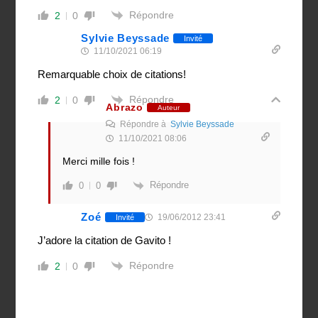
Répondre
2
0
Sylvie Beyssade
Invité
11/10/2021 06:19
Remarquable choix de citations!
Répondre
2
0
Abrazo
Auteur
Répondre à
Sylvie Beyssade
11/10/2021 08:06
Merci mille fois !
Répondre
0
0
Zoé
19/06/2012 23:41
Invité
J’adore la citation de Gavito !
Répondre
2
0