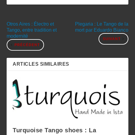
Otros Aires : Électro et
Plegaria : Le Tango de la
Tango, entre tradition et
mort par Eduardo Bianco
modernité
SUIVANT
PRÉCÉDENT
ARTICLES SIMILAIRES
Turquoise Tango shoes : La