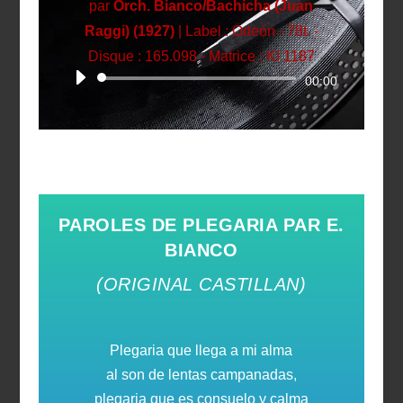
par
Orch. Bianco/Bachicha (Juan
Raggi) (1927)
|
Label : Odeón - 78t. -
Disque : 165.098 - Matrice : KI 1187
Lecteur
00:00
audio
PAROLES DE PLEGARIA PAR E.
BIANCO
(ORIGINAL CASTILLAN)
Plegaria que llega a mi alma
al son de lentas campanadas,
plegaria que es consuelo y calma