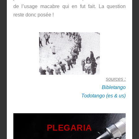
de l’usage macabre qui en fut fait. La question
reste donc posée !
sources :
Bibletango
Todotango (es & us)
PLEGARIA