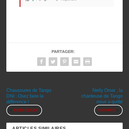
PARTAGER:
Chaussures de Tango
Nelly Omar , la
DNI : Osez faire la
chanteuse de Tango
différence !
nous a quitté
PRÉCÉDENT
SUIVANT
ARTICLES SIMILAIRES