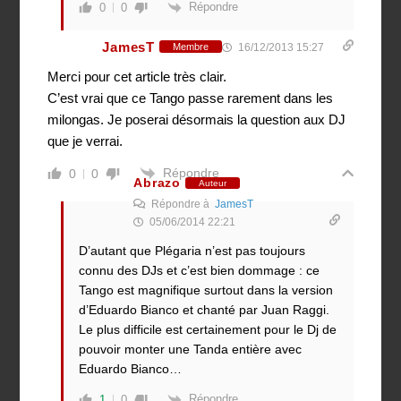
Répondre
0
0
JamesT
16/12/2013 15:27
Membre
Merci pour cet article très clair.
C’est vrai que ce Tango passe rarement dans les
milongas. Je poserai désormais la question aux DJ
que je verrai.
Répondre
0
0
Abrazo
Auteur
Répondre à
JamesT
05/06/2014 22:21
D’autant que Plégaria n’est pas toujours
connu des DJs et c’est bien dommage : ce
Tango est magnifique surtout dans la version
d’Eduardo Bianco et chanté par Juan Raggi.
Le plus difficile est certainement pour le Dj de
pouvoir monter une Tanda entière avec
Eduardo Bianco…
Répondre
1
0