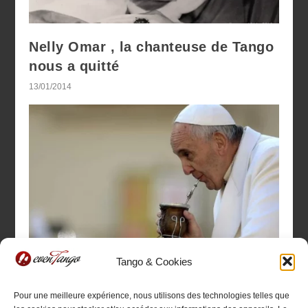
Nelly Omar , la chanteuse de Tango
nous a quitté
13/01/2014
Tango & Cookies
François, un Pape Tango ?
Rapports entre Église et Tango
Pour une meilleure expérience, nous utilisons des technologies telles que