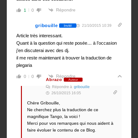
Répondre
1
0
gribouille
21/10/2015 10:39
Invité
Article très interessant.
Quant à la question qui reste posée… à l’occasion
j’en discuterai avec des dj.
il me reste maintenant à trouver la traduction de
plegaria
Répondre
0
0
Abrazo
Auteur
Répondre à
gribouille
26/10/2015 16:05
Chère Gribouille,
Ne cherchez plus la traduction de ce
magnifique Tango, la voici !
Merci pour vos remarques qui nous aident à
faire évoluer le contenu de ce Blog.