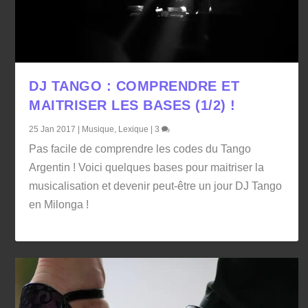
DJ TANGO : COMPRENDRE ET
MAITRISER LES BASES (1/2) !
25 Jan 2017
|
Musique
,
Lexique
|
3
Pas facile de comprendre les codes du Tango
Argentin ! Voici quelques bases pour maitriser la
musicalisation et devenir peut-être un jour DJ Tango
en Milonga !