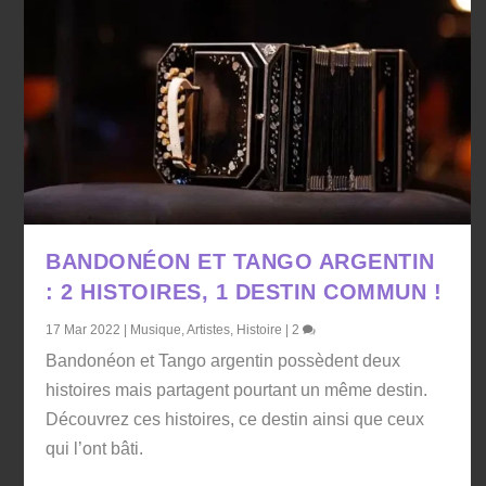
BANDONÉON ET TANGO ARGENTIN
: 2 HISTOIRES, 1 DESTIN COMMUN !
17 Mar 2022
|
Musique
,
Artistes
,
Histoire
|
2
Bandonéon et Tango argentin possèdent deux
histoires mais partagent pourtant un même destin.
Découvrez ces histoires, ce destin ainsi que ceux
qui l’ont bâti.