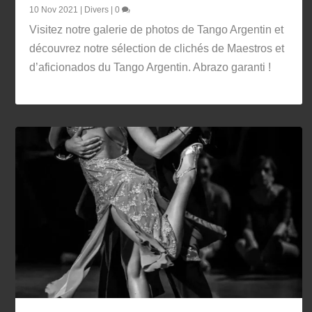
10 Nov 2021
|
Divers
|
0
Visitez notre galerie de photos de Tango Argentin et
découvrez notre sélection de clichés de Maestros et
d’aficionados du Tango Argentin. Abrazo garanti !