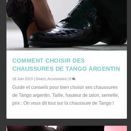
COMMENT CHOISIR DES
CHAUSSURES DE TANGO ARGENTIN
16 Juin 2015
|
Divers
,
Accessoires
|
0
Guide et conseils pour bien choisir ses chaussures
de Tango argentin. Taille, hauteur de talon, semelle,
prix : On vous dit tout sur la chaussure de Tango !