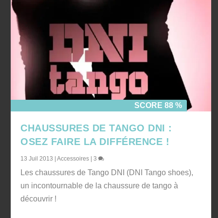
SCORE 88 %
CHAUSSURES DE TANGO DNI :
OSEZ FAIRE LA DIFFÉRENCE !
13 Juil 2013
|
Accessoires
|
3
Les chaussures de Tango DNI (DNI Tango shoes),
un incontournable de la chaussure de tango à
découvrir !