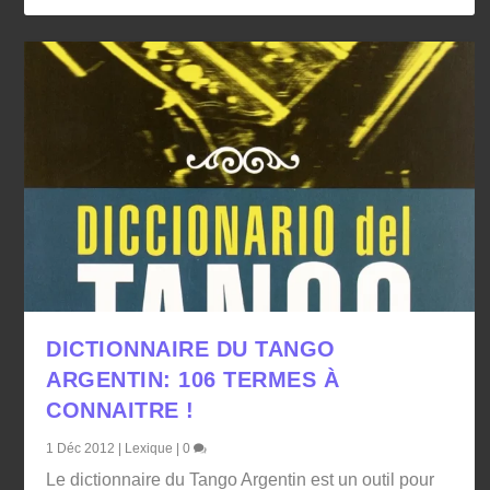
DICTIONNAIRE DU TANGO
ARGENTIN: 106 TERMES À
CONNAITRE !
1 Déc 2012
|
Lexique
|
0
Le dictionnaire du Tango Argentin est un outil pour