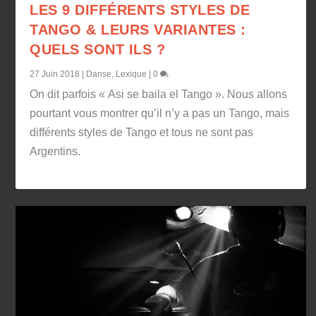
LES 9 DIFFÉRENTS STYLES DE
TANGO & LEURS VARIANTES :
QUELS SONT ILS ?
27 Juin 2018
|
Danse
,
Lexique
|
0
On dit parfois « Asi se baila el Tango ». Nous allons
pourtant vous montrer qu’il n’y a pas un Tango, mais
différents styles de Tango et tous ne sont pas
Argentins.