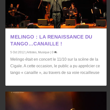
MELINGO : LA RENAISSANCE DU
TANGO…CANAILLE !
5 Oct 2012
|
Artistes
,
Musique
|
0
Melingo était en concert le 11/10 sur la scène de la
Cigale. A cette occasion, le public a pu apprécier ce
tango « canaille », au travers de sa voie rocailleuse