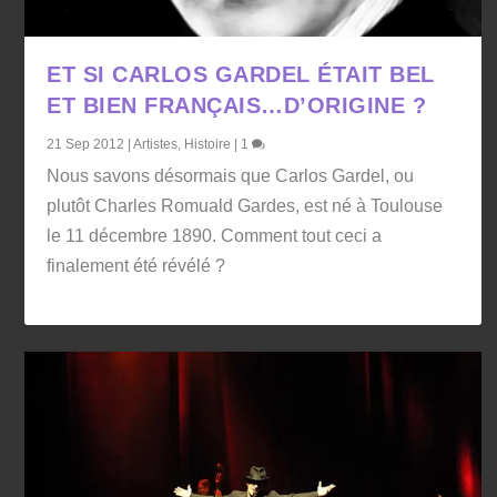
ET SI CARLOS GARDEL ÉTAIT BEL
ET BIEN FRANÇAIS…D’ORIGINE ?
21 Sep 2012
|
Artistes
,
Histoire
|
1
Nous savons désormais que Carlos Gardel, ou
plutôt Charles Romuald Gardes, est né à Toulouse
le 11 décembre 1890. Comment tout ceci a
finalement été révélé ?