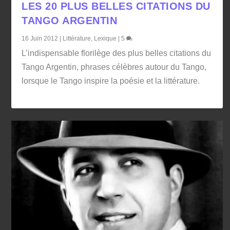
LES 20 PLUS BELLES CITATIONS DU
TANGO ARGENTIN
16 Juin 2012
|
Littérature
,
Lexique
|
5
L’indispensable florilège des plus belles citations du
Tango Argentin, phrases célèbres autour du Tango,
lorsque le Tango inspire la poésie et la littérature.