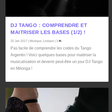
DJ TANGO : COMPRENDRE ET
MAITRISER LES BASES (1/2) !
25 Jan 2017
|
Musique
,
Lexique
|
3
Pas facile de comprendre les codes du Tango
Argentin ! Voici quelques bases pour maitriser la
musicalisation et devenir peut-être un jour DJ Tango
en Milonga !