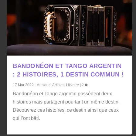
BANDONÉON ET TANGO ARGENTIN
: 2 HISTOIRES, 1 DESTIN COMMUN !
17 Mar 2022
|
Musique
,
Artistes
,
Histoire
|
2
Bandonéon et Tango argentin possèdent deux
histoires mais partagent pourtant un même destin.
Découvrez ces histoires, ce destin ainsi que ceux
qui l’ont bâti.