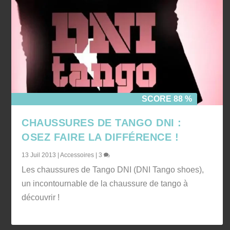
SCORE 88 %
CHAUSSURES DE TANGO DNI :
OSEZ FAIRE LA DIFFÉRENCE !
13 Juil 2013
|
Accessoires
|
3
Les chaussures de Tango DNI (DNI Tango shoes),
un incontournable de la chaussure de tango à
découvrir !