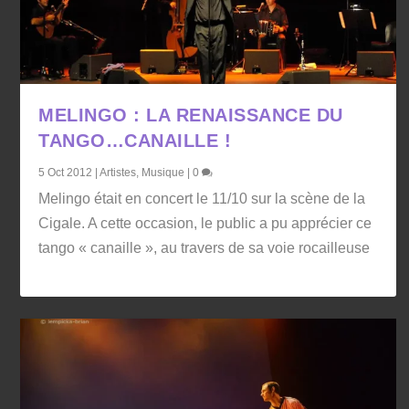
MELINGO : LA RENAISSANCE DU
TANGO…CANAILLE !
5 Oct 2012
|
Artistes
,
Musique
|
0
Melingo était en concert le 11/10 sur la scène de la
Cigale. A cette occasion, le public a pu apprécier ce
tango « canaille », au travers de sa voie rocailleuse