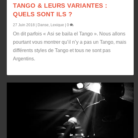
TANGO & LEURS VARIANTES :
QUELS SONT ILS ?
27 Juin 2018
|
Danse
,
Lexique
|
0
On dit parfois « Asi se baila el Tango ». Nous allons
pourtant vous montrer qu’il n’y a pas un Tango, mais
différents styles de Tango et tous ne sont pas
Argentins.