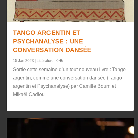
TANGO ARGENTIN ET
PSYCHANALYSE : UNE
CONVERSATION DANSÉE
15 Jan 2023
|
Littérature
|
0
Sortie cette semaine d’un tout nouveau livre : Tango
argentin, comme une conversation dansée (Tango
argentin et Psychanalyse) par Camille Bourn et
Mikaël Cadiou