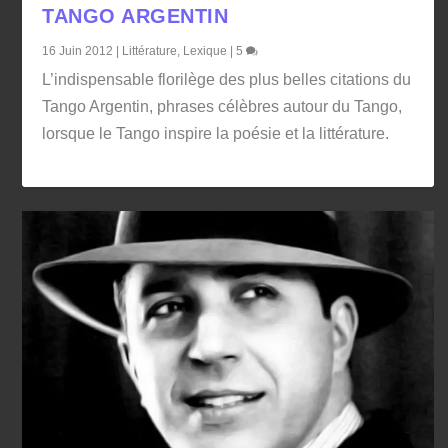
TANGO ARGENTIN
16 Juin 2012
|
Littérature
,
Lexique
|
5
L’indispensable florilège des plus belles citations du
Tango Argentin, phrases célèbres autour du Tango,
lorsque le Tango inspire la poésie et la littérature.