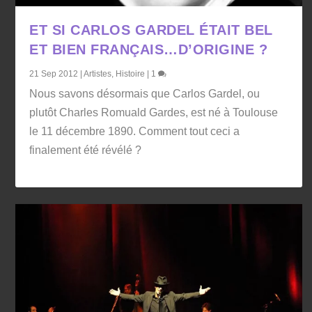
ET SI CARLOS GARDEL ÉTAIT BEL
ET BIEN FRANÇAIS…D’ORIGINE ?
21 Sep 2012
|
Artistes
,
Histoire
|
1
Nous savons désormais que Carlos Gardel, ou
plutôt Charles Romuald Gardes, est né à Toulouse
le 11 décembre 1890. Comment tout ceci a
finalement été révélé ?