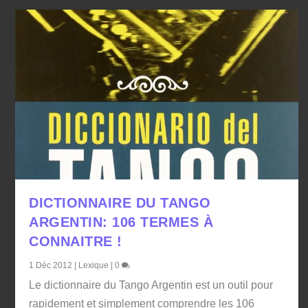
DICTIONNAIRE DU TANGO
ARGENTIN: 106 TERMES À
CONNAITRE !
1 Déc 2012
|
Lexique
|
0
Le dictionnaire du Tango Argentin est un outil pour
rapidement et simplement comprendre les 106