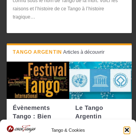
connu sous le nom de Tango de la mort. Voici les
raisons et l’histoire de ce Tango à l’histoire
tragique…
TANGO ARGENTIN
Articles à découvrir
Évènements
Le Tango
Tango : Bien
Argentin
choisir pour ne
déclaré
Tango & Cookies
pas se tro...
Patrimoine