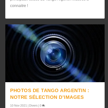
connaitre !
PHOTOS DE TANGO ARGENTIN :
NOTRE SÉLECTION D’IMAGES
10 Nov 2021
|
Divers
|
0