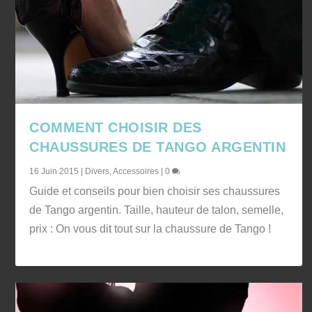
COMMENT CHOISIR DES
CHAUSSURES DE TANGO ARGENTIN
16 Juin 2015
|
Divers
,
Accessoires
|
0
Guide et conseils pour bien choisir ses chaussures
de Tango argentin. Taille, hauteur de talon, semelle,
prix : On vous dit tout sur la chaussure de Tango !