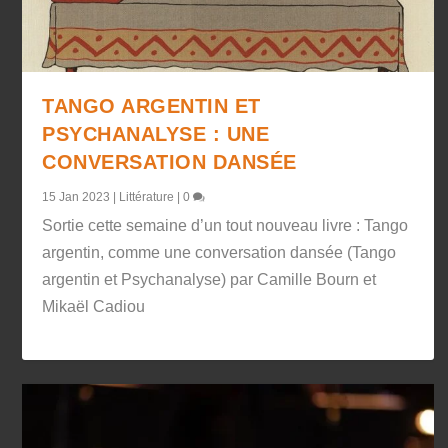
TANGO ARGENTIN ET
PSYCHANALYSE : UNE
CONVERSATION DANSÉE
15 Jan 2023
|
Littérature
|
0
Sortie cette semaine d’un tout nouveau livre : Tango
argentin, comme une conversation dansée (Tango
argentin et Psychanalyse) par Camille Bourn et
Mikaël Cadiou