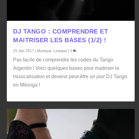
DJ TANGO : COMPRENDRE ET
MAITRISER LES BASES (1/2) !
25 Jan 2017
|
Musique
,
Lexique
|
3
Pas facile de comprendre les codes du Tango
Argentin ! Voici quelques bases pour maitriser la
musicalisation et devenir peut-être un jour DJ Tango
en Milonga !