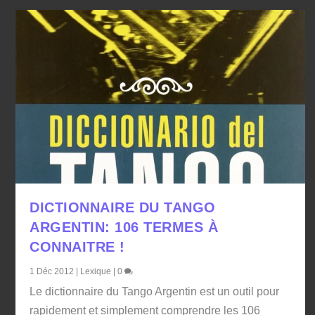
DICTIONNAIRE DU TANGO
ARGENTIN: 106 TERMES À
CONNAITRE !
1 Déc 2012
|
Lexique
|
0
Le dictionnaire du Tango Argentin est un outil pour
rapidement et simplement comprendre les 106