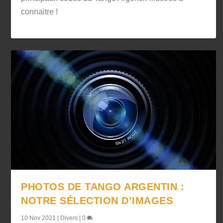
connaitre !
PHOTOS DE TANGO ARGENTIN :
NOTRE SÉLECTION D’IMAGES
10 Nov 2021
|
Divers
|
0