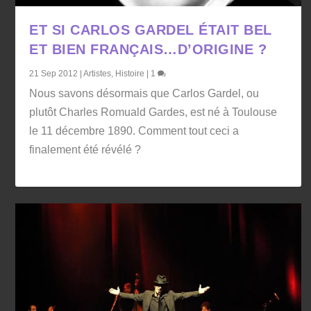
ET SI CARLOS GARDEL ÉTAIT BEL
ET BIEN FRANÇAIS…D’ORIGINE ?
21 Sep 2012
|
Artistes
,
Histoire
|
1
Nous savons désormais que Carlos Gardel, ou
plutôt Charles Romuald Gardes, est né à Toulouse
le 11 décembre 1890. Comment tout ceci a
finalement été révélé ?