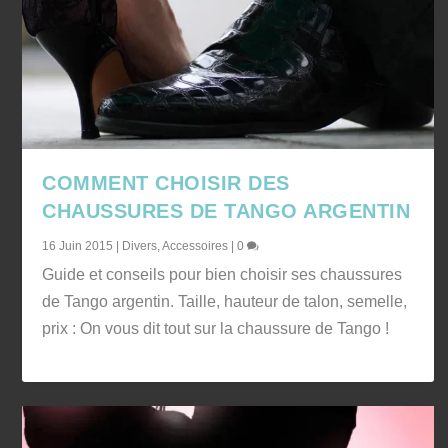
COMMENT CHOISIR DES
CHAUSSURES DE TANGO ARGENTIN
16 Juin 2015
|
Divers
,
Accessoires
|
0
Guide et conseils pour bien choisir ses chaussures
de Tango argentin. Taille, hauteur de talon, semelle,
prix : On vous dit tout sur la chaussure de Tango !