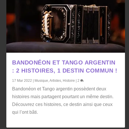
BANDONÉON ET TANGO ARGENTIN
: 2 HISTOIRES, 1 DESTIN COMMUN !
17 Mar 2022
|
Musique
,
Artistes
,
Histoire
|
2
Bandonéon et Tango argentin possèdent deux
histoires mais partagent pourtant un même destin.
Découvrez ces histoires, ce destin ainsi que ceux
qui l’ont bâti.