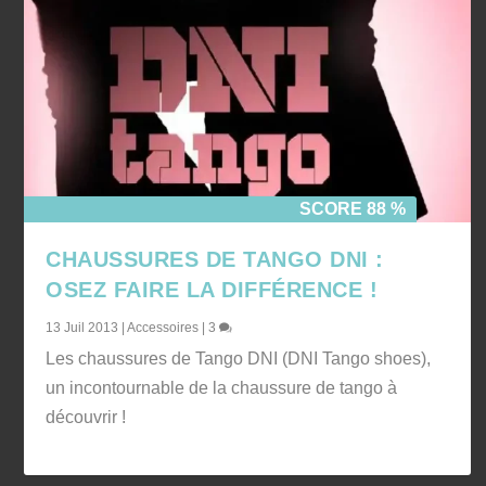
SCORE 88 %
CHAUSSURES DE TANGO DNI :
OSEZ FAIRE LA DIFFÉRENCE !
13 Juil 2013
|
Accessoires
|
3
Les chaussures de Tango DNI (DNI Tango shoes),
un incontournable de la chaussure de tango à
découvrir !