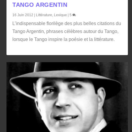
TANGO ARGENTIN
16 Juin 2012
|
Littérature
,
Lexique
|
5
L’indispensable florilège des plus belles citations du
Tango Argentin, phrases célèbres autour du Tango,
lorsque le Tango inspire la poésie et la littérature.