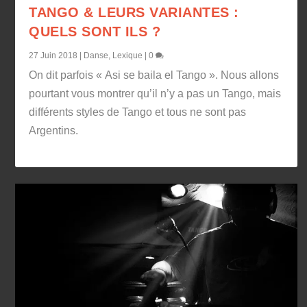
TANGO & LEURS VARIANTES :
QUELS SONT ILS ?
27 Juin 2018
|
Danse
,
Lexique
|
0
On dit parfois « Asi se baila el Tango ». Nous allons
pourtant vous montrer qu’il n’y a pas un Tango, mais
différents styles de Tango et tous ne sont pas
Argentins.