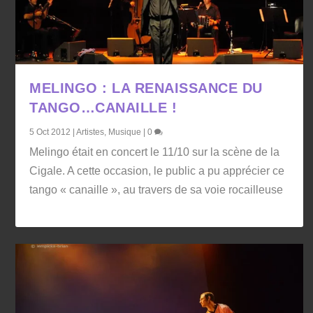
MELINGO : LA RENAISSANCE DU
TANGO…CANAILLE !
5 Oct 2012
|
Artistes
,
Musique
|
0
Melingo était en concert le 11/10 sur la scène de la
Cigale. A cette occasion, le public a pu apprécier ce
tango « canaille », au travers de sa voie rocailleuse