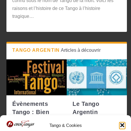
connu sous le nom de Tango de la mort. Voici les
raisons et l’histoire de ce Tango à l’histoire
tragique…
TANGO ARGENTIN
Articles à découvrir
Évènements
Le Tango
Tango : Bien
Argentin
choisir pour ne
déclaré
Tango & Cookies
pas se tro...
Patrimoine