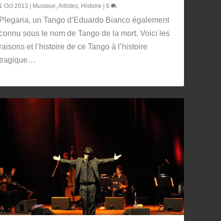
1 Oct 2013
|
Musique
,
Artistes
,
Histoire
|
6
Plegaria, un Tango d’Eduardo Bianco également
connu sous le nom de Tango de la mort. Voici les
raisons et l’histoire de ce Tango à l’histoire
tragique…