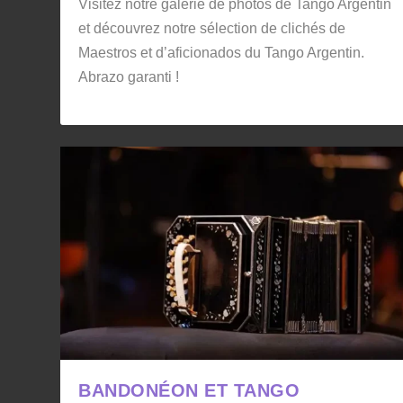
Visitez notre galerie de photos de Tango Argentin
et découvrez notre sélection de clichés de
Maestros et d’aficionados du Tango Argentin.
Abrazo garanti !
BANDONÉON ET TANGO