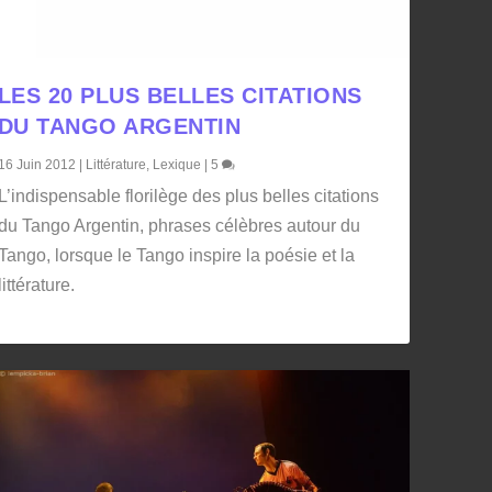
LES 20 PLUS BELLES CITATIONS
DU TANGO ARGENTIN
16 Juin 2012
|
Littérature
,
Lexique
|
5
L’indispensable florilège des plus belles citations
du Tango Argentin, phrases célèbres autour du
Tango, lorsque le Tango inspire la poésie et la
littérature.