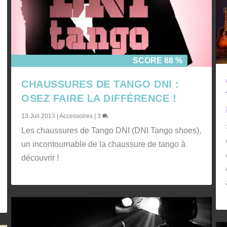
SCORE 88 %
CHAUSSURES DE TANGO DNI :
OSEZ FAIRE LA DIFFÉRENCE !
13 Juil 2013
|
Accessoires
|
3
Les chaussures de Tango DNI (DNI Tango shoes),
un incontournable de la chaussure de tango à
découvrir !