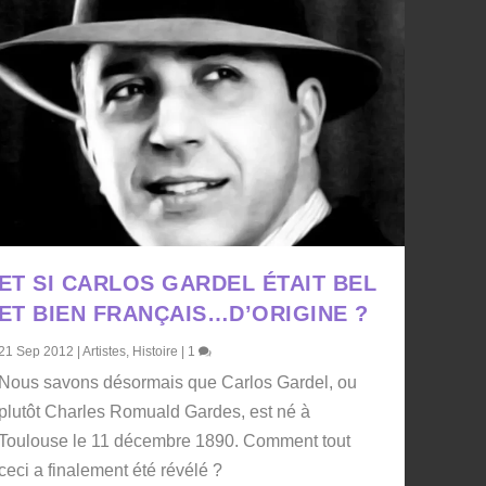
ET SI CARLOS GARDEL ÉTAIT BEL
ET BIEN FRANÇAIS…D’ORIGINE ?
21 Sep 2012
|
Artistes
,
Histoire
|
1
Nous savons désormais que Carlos Gardel, ou
plutôt Charles Romuald Gardes, est né à
Toulouse le 11 décembre 1890. Comment tout
ceci a finalement été révélé ?