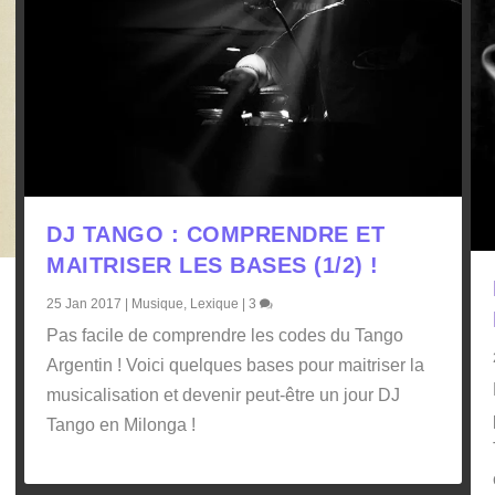
DJ TANGO : COMPRENDRE ET
MAITRISER LES BASES (1/2) !
25 Jan 2017
|
Musique
,
Lexique
|
3
Pas facile de comprendre les codes du Tango
Argentin ! Voici quelques bases pour maitriser la
musicalisation et devenir peut-être un jour DJ
Tango en Milonga !