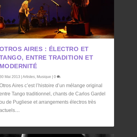
OTROS AIRES : ÉLECTRO ET
TANGO, ENTRE TRADITION ET
MODERNITÉ
30 Mai 2013
|
Artistes
,
Musique
|
0
Otros Aires c’est l’histoire d’un mélange original
entre Tango traditionnel, chants de Carlos Gardel
ou de Pugliese et arrangements électros très
actuels…