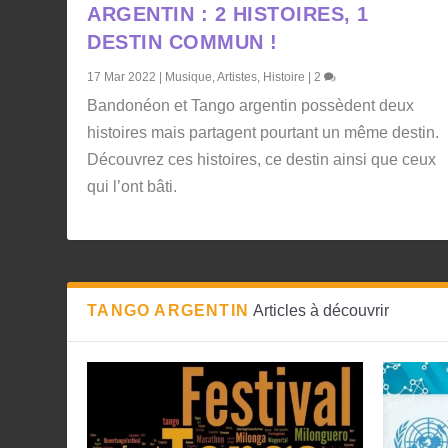
ARGENTIN : 2 HISTOIRES, 1
DESTIN COMMUN !
17 Mar 2022
|
Musique
,
Artistes
,
Histoire
|
2
Bandonéon et Tango argentin possèdent deux
histoires mais partagent pourtant un même destin.
Découvrez ces histoires, ce destin ainsi que ceux
qui l’ont bâti.
TANGO ARGENTIN
Articles à découvrir