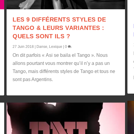
LES 9 DIFFÉRENTS STYLES DE
TANGO & LEURS VARIANTES :
QUELS SONT ILS ?
27 Juin 2018
|
Danse
,
Lexique
|
0
On dit parfois « Asi se baila el Tango ». Nous
allons pourtant vous montrer qu’il n’y a pas un
Tango, mais différents styles de Tango et tous ne
sont pas Argentins.