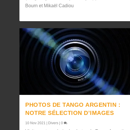
Bourn et Mikaël Cadiou
PHOTOS DE TANGO ARGENTIN :
NOTRE SÉLECTION D’IMAGES
10 Nov 2021
|
Divers
|
0