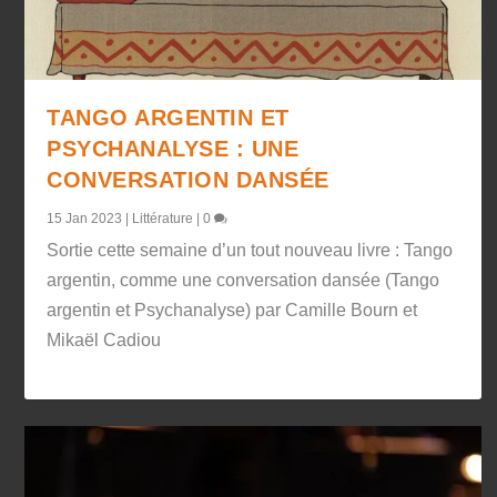
TANGO ARGENTIN ET
PSYCHANALYSE : UNE
CONVERSATION DANSÉE
15 Jan 2023
|
Littérature
|
0
Sortie cette semaine d’un tout nouveau livre : Tango
argentin, comme une conversation dansée (Tango
argentin et Psychanalyse) par Camille Bourn et
Mikaël Cadiou