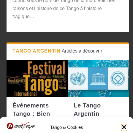
connu sous le nom de Tango de la mort. Voici les
raisons et l’histoire de ce Tango à l’histoire
tragique…
TANGO ARGENTIN
Articles à découvrir
Évènements
Le Tango
Tango : Bien
Argentin
choisir pour ne
déclaré
Tango & Cookies
pas se tro...
Patrimoine