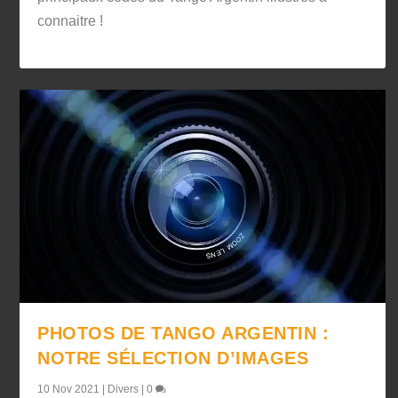
connaitre !
PHOTOS DE TANGO ARGENTIN :
NOTRE SÉLECTION D’IMAGES
10 Nov 2021
|
Divers
|
0