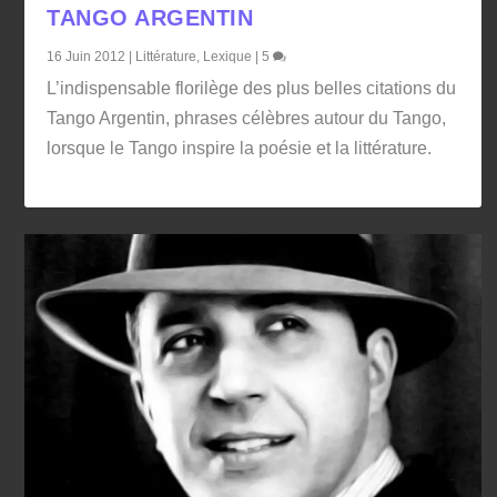
TANGO ARGENTIN
16 Juin 2012
|
Littérature
,
Lexique
|
5
L’indispensable florilège des plus belles citations du
Tango Argentin, phrases célèbres autour du Tango,
lorsque le Tango inspire la poésie et la littérature.