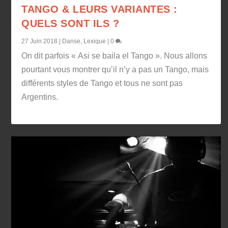
TANGO & LEURS VARIANTES :
QUELS SONT ILS ?
27 Juin 2018
|
Danse
,
Lexique
|
0
On dit parfois « Asi se baila el Tango ». Nous allons
pourtant vous montrer qu’il n’y a pas un Tango, mais
différents styles de Tango et tous ne sont pas
Argentins.