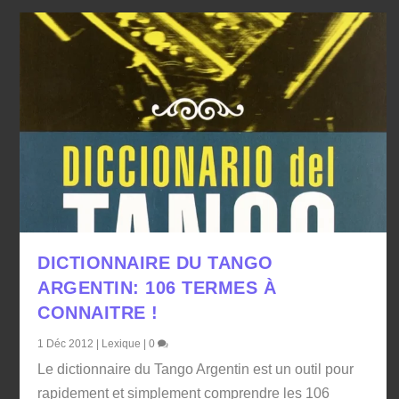
DICTIONNAIRE DU TANGO
ARGENTIN: 106 TERMES À
CONNAITRE !
1 Déc 2012
|
Lexique
|
0
Le dictionnaire du Tango Argentin est un outil pour
rapidement et simplement comprendre les 106