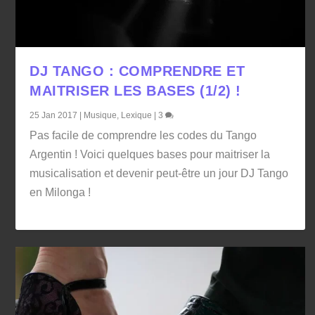
DJ TANGO : COMPRENDRE ET
MAITRISER LES BASES (1/2) !
25 Jan 2017
|
Musique
,
Lexique
|
3
Pas facile de comprendre les codes du Tango
Argentin ! Voici quelques bases pour maitriser la
musicalisation et devenir peut-être un jour DJ Tango
en Milonga !