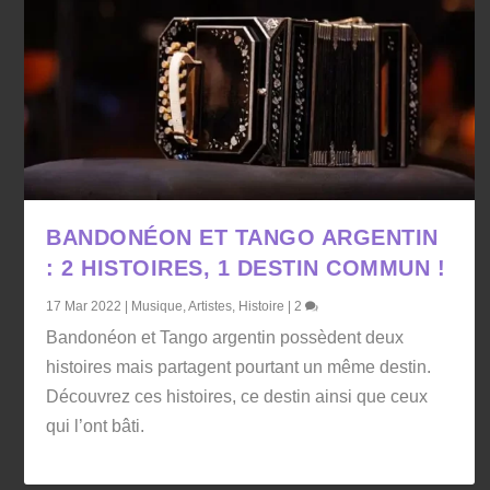
BANDONÉON ET TANGO ARGENTIN
: 2 HISTOIRES, 1 DESTIN COMMUN !
17 Mar 2022
|
Musique
,
Artistes
,
Histoire
|
2
Bandonéon et Tango argentin possèdent deux
histoires mais partagent pourtant un même destin.
Découvrez ces histoires, ce destin ainsi que ceux
qui l’ont bâti.