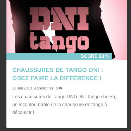
SCORE 88 %
CHAUSSURES DE TANGO DNI :
OSEZ FAIRE LA DIFFÉRENCE !
13 Juil 2013
|
Accessoires
|
3
Les chaussures de Tango DNI (DNI Tango shoes),
un incontournable de la chaussure de tango à
découvrir !