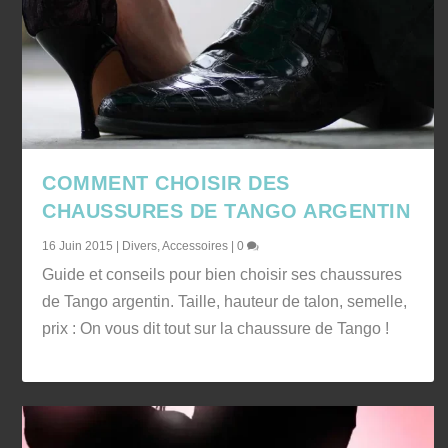
COMMENT CHOISIR DES
CHAUSSURES DE TANGO ARGENTIN
16 Juin 2015
|
Divers
,
Accessoires
|
0
Guide et conseils pour bien choisir ses chaussures
de Tango argentin. Taille, hauteur de talon, semelle,
prix : On vous dit tout sur la chaussure de Tango !