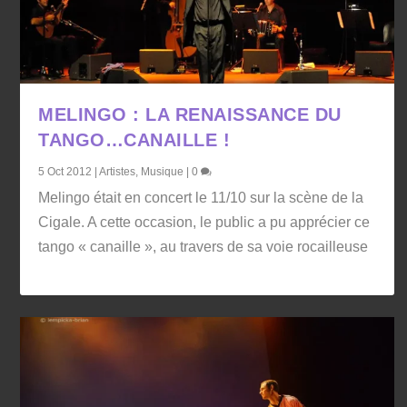
MELINGO : LA RENAISSANCE DU
TANGO…CANAILLE !
5 Oct 2012
|
Artistes
,
Musique
|
0
Melingo était en concert le 11/10 sur la scène de la
Cigale. A cette occasion, le public a pu apprécier ce
tango « canaille », au travers de sa voie rocailleuse