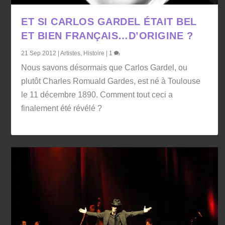
ET SI CARLOS GARDEL ÉTAIT BEL
ET BIEN FRANÇAIS…D’ORIGINE ?
21 Sep 2012
|
Artistes
,
Histoire
|
1
Nous savons désormais que Carlos Gardel, ou
plutôt Charles Romuald Gardes, est né à Toulouse
le 11 décembre 1890. Comment tout ceci a
finalement été révélé ?