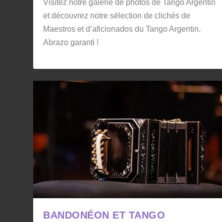
Visitez notre galerie de photos de Tango Argentin
et découvrez notre sélection de clichés de
Maestros et d’aficionados du Tango Argentin.
Abrazo garanti !
BANDONÉON ET TANGO