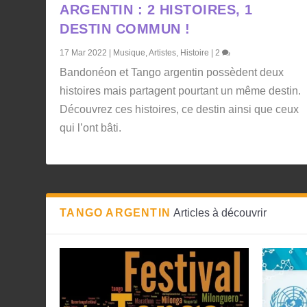
ARGENTIN : 2 HISTOIRES, 1
DESTIN COMMUN !
17 Mar 2022
|
Musique
,
Artistes
,
Histoire
|
2
Bandonéon et Tango argentin possèdent deux
histoires mais partagent pourtant un même destin.
Découvrez ces histoires, ce destin ainsi que ceux
qui l’ont bâti.
TANGO ARGENTIN
Articles à découvrir