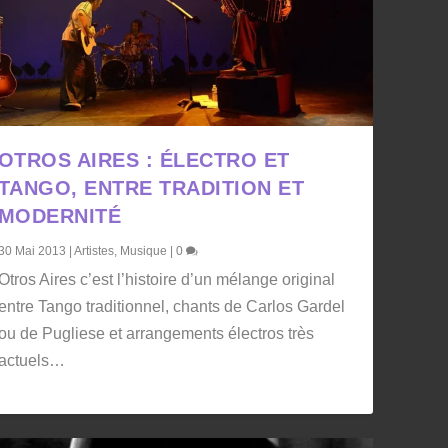
OTROS AIRES : ÉLECTRO ET
TANGO, ENTRE TRADITION ET
MODERNITÉ
30 Mai 2013
|
Artistes
,
Musique
|
0
Otros Aires c’est l’histoire d’un mélange original
entre Tango traditionnel, chants de Carlos Gardel
ou de Pugliese et arrangements électros très
actuels…