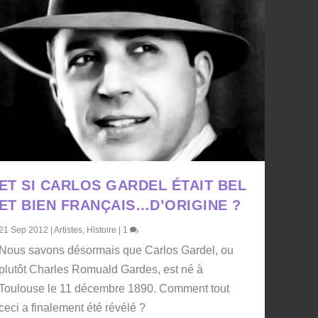
ET SI CARLOS GARDEL ÉTAIT BEL
ET BIEN FRANÇAIS…D’ORIGINE ?
21 Sep 2012
|
Artistes
,
Histoire
|
1
Nous savons désormais que Carlos Gardel, ou
plutôt Charles Romuald Gardes, est né à
Toulouse le 11 décembre 1890. Comment tout
ceci a finalement été révélé ?