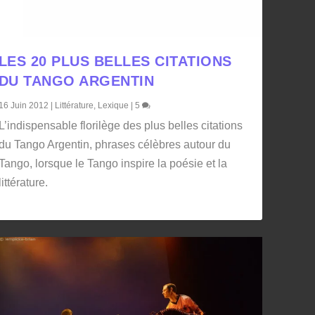
LES 20 PLUS BELLES CITATIONS
DU TANGO ARGENTIN
16 Juin 2012
|
Littérature
,
Lexique
|
5
L’indispensable florilège des plus belles citations
du Tango Argentin, phrases célèbres autour du
Tango, lorsque le Tango inspire la poésie et la
littérature.