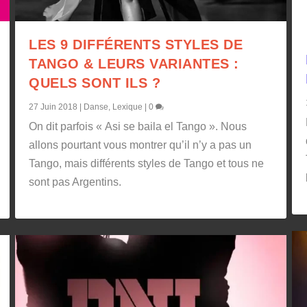
LES 9 DIFFÉRENTS STYLES DE
TANGO & LEURS VARIANTES :
QUELS SONT ILS ?
27 Juin 2018
|
Danse
,
Lexique
|
0
On dit parfois « Asi se baila el Tango ». Nous
allons pourtant vous montrer qu’il n’y a pas un
Tango, mais différents styles de Tango et tous ne
sont pas Argentins.