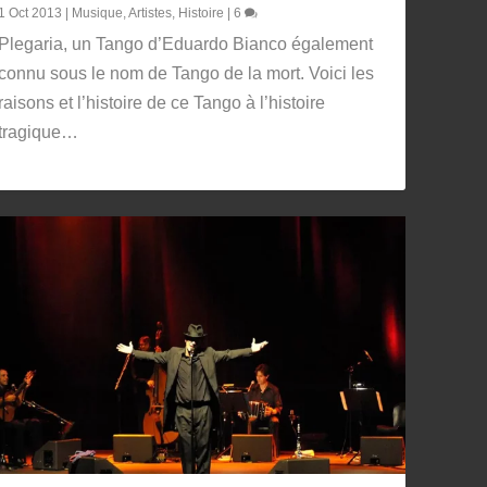
1 Oct 2013
|
Musique
,
Artistes
,
Histoire
|
6
Plegaria, un Tango d’Eduardo Bianco également
connu sous le nom de Tango de la mort. Voici les
raisons et l’histoire de ce Tango à l’histoire
tragique…