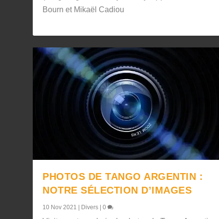
Bourn et Mikaël Cadiou
PHOTOS DE TANGO ARGENTIN :
NOTRE SÉLECTION D’IMAGES
10 Nov 2021
|
Divers
|
0