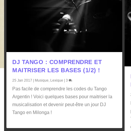
DJ TANGO : COMPRENDRE ET
MAITRISER LES BASES (1/2) !
25 Jan 2017
|
Musique
,
Lexique
|
3
Pas facile de comprendre les codes du Tango
Argentin ! Voici quelques bases pour maitriser la
musicalisation et devenir peut-être un jour DJ
Tango en Milonga !