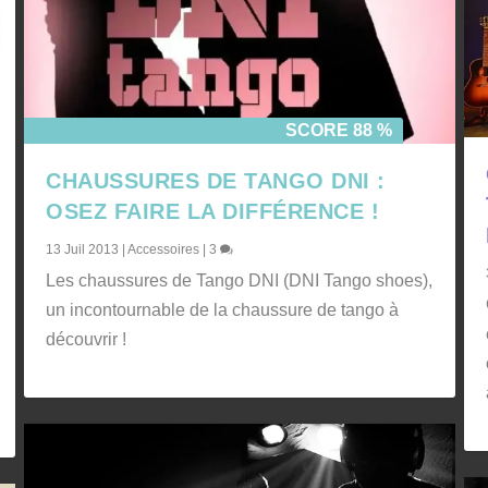
SCORE 88 %
CHAUSSURES DE TANGO DNI :
OSEZ FAIRE LA DIFFÉRENCE !
13 Juil 2013
|
Accessoires
|
3
Les chaussures de Tango DNI (DNI Tango shoes),
un incontournable de la chaussure de tango à
découvrir !