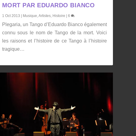
MORT PAR EDUARDO BIANCO
1 Oct 2013
|
Musique
,
Artistes
,
Histoire
|
6
Plegaria, un Tango d’Eduardo Bianco également
connu sous le nom de Tango de la mort. Voici
les raisons et l’histoire de ce Tango à l’histoire
tragique…