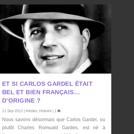
ET SI CARLOS GARDEL ÉTAIT
BEL ET BIEN FRANÇAIS…
D’ORIGINE ?
21 Sep 2012
|
Artistes
,
Histoire
|
1
Nous savons désormais que Carlos Gardel, ou
plutôt Charles Romuald Gardes, est né à