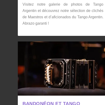
Visitez notre galerie de photos de Tango
Argentin et découvrez notre sélection de clichés
de Maestros et d’aficionados du Tango Argentin.
Abrazo garanti !
BANDONÉON ET TANGO