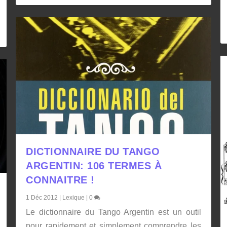
DICTIONNAIRE DU TANGO
ARGENTIN: 106 TERMES À
CONNAITRE !
1 Déc 2012
|
Lexique
|
0
Le dictionnaire du Tango Argentin est un outil
pour rapidement et simplement comprendre les