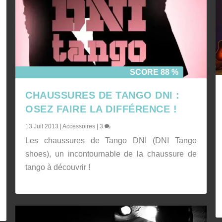
SCORE 88 %
CHAUSSURES DE TANGO DNI :
OSEZ FAIRE LA DIFFÉRENCE !
13 Juil 2013
|
Accessoires
|
3
Les chaussures de Tango DNI (DNI Tango
shoes), un incontournable de la chaussure de
tango à découvrir !