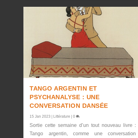
TANGO ARGENTIN ET
PSYCHANALYSE : UNE
CONVERSATION DANSÉE
15 Jan 2023
|
Littérature
|
0
Sortie cette semaine d’un tout nouveau livre :
Tango argentin, comme une conversation