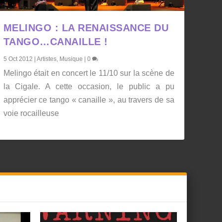
MELINGO : LA RENAISSANCE DU
TANGO…CANAILLE !
5 Oct 2012
|
Artistes
,
Musique
|
0
Melingo était en concert le 11/10 sur la scène de
la Cigale. A cette occasion, le public a pu
apprécier ce tango « canaille », au travers de sa
voie rocailleuse