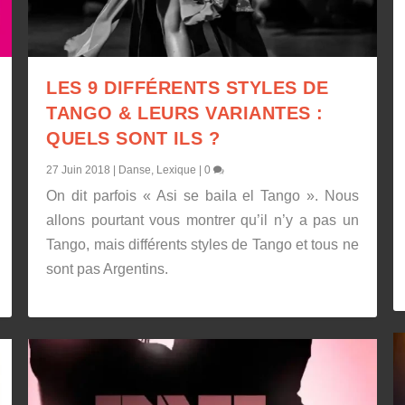
LES 9 DIFFÉRENTS STYLES DE
TANGO & LEURS VARIANTES :
QUELS SONT ILS ?
27 Juin 2018
|
Danse
,
Lexique
|
0
On dit parfois « Asi se baila el Tango ». Nous
allons pourtant vous montrer qu’il n’y a pas un
Tango, mais différents styles de Tango et tous ne
sont pas Argentins.