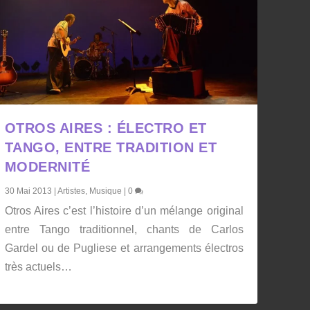
OTROS AIRES : ÉLECTRO ET
TANGO, ENTRE TRADITION ET
MODERNITÉ
30 Mai 2013
|
Artistes
,
Musique
|
0
Otros Aires c’est l’histoire d’un mélange original
entre Tango traditionnel, chants de Carlos
Gardel ou de Pugliese et arrangements électros
très actuels…