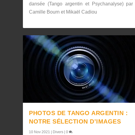
dansée (Tango argentin et Psychanalyse) par
Camille Bourn et Mikaël Cadiou
PHOTOS DE TANGO ARGENTIN :
NOTRE SÉLECTION D’IMAGES
10 Nov 2021
|
Divers
|
0