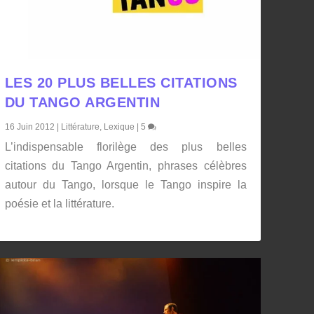
LES 20 PLUS BELLES CITATIONS
DU TANGO ARGENTIN
16 Juin 2012
|
Littérature
,
Lexique
|
5
L’indispensable florilège des plus belles
citations du Tango Argentin, phrases célèbres
autour du Tango, lorsque le Tango inspire la
poésie et la littérature.