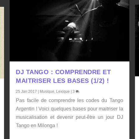
DJ TANGO : COMPRENDRE ET
MAITRISER LES BASES (1/2) !
25 Jan 2017
|
Musique
,
Lexique
|
3
Pas facile de comprendre les codes du Tango
Argentin ! Voici quelques bases pour maitriser la
musicalisation et devenir peut-être un jour DJ
Tango en Milonga !