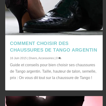
COMMENT CHOISIR DES
CHAUSSURES DE TANGO ARGENTIN
16 Juin 2015
|
Divers
,
Accessoires
|
0
Guide et conseils pour bien choisir ses chaussures
de Tango argentin. Taille, hauteur de talon, semelle,
prix : On vous dit tout sur la chaussure de Tango !