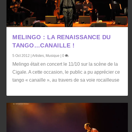
MELINGO : LA RENAISSANCE DU
TANGO…CANAILLE !
5 Oct 2012
|
Artistes
,
Musique
|
0
Melingo était en concert le 11/10 sur la scène de la
Cigale. A cette occasion, le public a pu apprécier ce
tango « canaille », au travers de sa voie rocailleuse