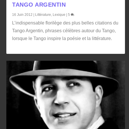
TANGO ARGENTIN
16 Juin 2012
|
Littérature
,
Lexique
|
5
L’indispensable florilège des plus belles citations du
Tango Argentin, phrases célèbres autour du Tango,
lorsque le Tango inspire la poésie et la littérature.