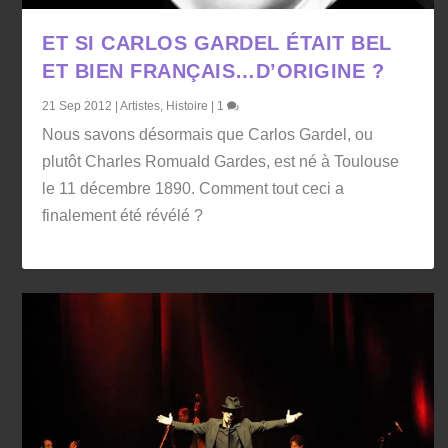
ET SI CARLOS GARDEL ÉTAIT BEL
ET BIEN FRANÇAIS…D’ORIGINE ?
21 Sep 2012
|
Artistes
,
Histoire
|
1
Nous savons désormais que Carlos Gardel, ou
plutôt Charles Romuald Gardes, est né à Toulouse
le 11 décembre 1890. Comment tout ceci a
finalement été révélé ?