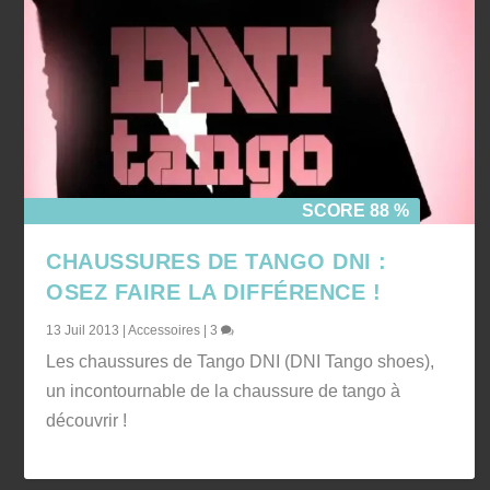
SCORE 88 %
CHAUSSURES DE TANGO DNI :
OSEZ FAIRE LA DIFFÉRENCE !
13 Juil 2013
|
Accessoires
|
3
Les chaussures de Tango DNI (DNI Tango shoes),
un incontournable de la chaussure de tango à
découvrir !