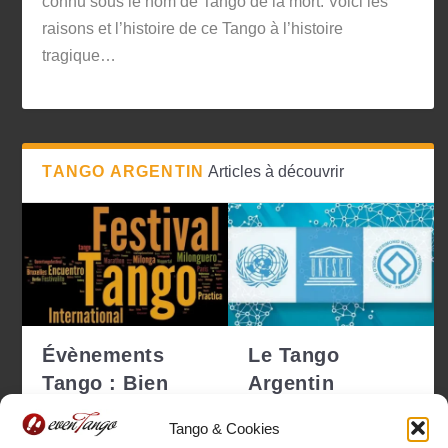
connu sous le nom de Tango de la mort. Voici les
raisons et l’histoire de ce Tango à l’histoire
tragique…
TANGO ARGENTIN
Articles à découvrir
Évènements
Le Tango
Tango : Bien
Argentin
choisir pour ne
déclaré
Tango & Cookies
pas se tro...
Patrimoine