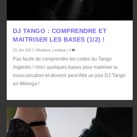
DJ TANGO : COMPRENDRE ET
MAITRISER LES BASES (1/2) !
25 Jan 2017
|
Musique
,
Lexique
|
3
Pas facile de comprendre les codes du Tango
Argentin ! Voici quelques bases pour maitriser la
musicalisation et devenir peut-être un jour DJ Tango
en Milonga !