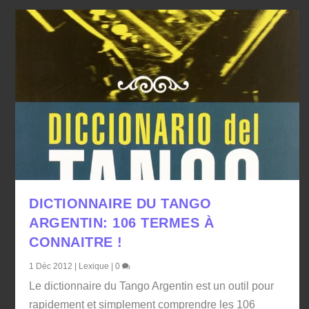
DICTIONNAIRE DU TANGO
ARGENTIN: 106 TERMES À
CONNAITRE !
1 Déc 2012
|
Lexique
|
0
Le dictionnaire du Tango Argentin est un outil pour
rapidement et simplement comprendre les 106