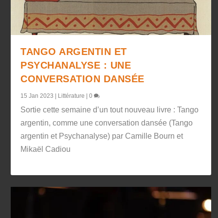
TANGO ARGENTIN ET
PSYCHANALYSE : UNE
CONVERSATION DANSÉE
15 Jan 2023
|
Littérature
|
0
Sortie cette semaine d’un tout nouveau livre : Tango
argentin, comme une conversation dansée (Tango
argentin et Psychanalyse) par Camille Bourn et
Mikaël Cadiou