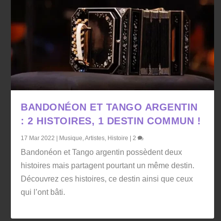
BANDONÉON ET TANGO ARGENTIN
: 2 HISTOIRES, 1 DESTIN COMMUN !
17 Mar 2022
|
Musique
,
Artistes
,
Histoire
|
2
Bandonéon et Tango argentin possèdent deux
histoires mais partagent pourtant un même destin.
Découvrez ces histoires, ce destin ainsi que ceux
qui l’ont bâti.