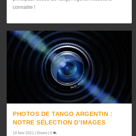
connaitre !
PHOTOS DE TANGO ARGENTIN :
NOTRE SÉLECTION D’IMAGES
10 Nov 2021
|
Divers
|
0