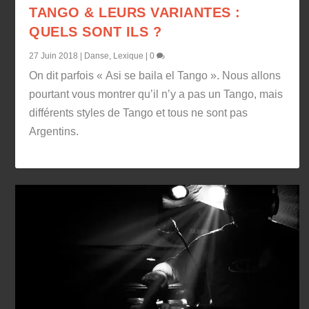
TANGO & LEURS VARIANTES :
QUELS SONT ILS ?
27 Juin 2018
|
Danse
,
Lexique
|
0
On dit parfois « Asi se baila el Tango ». Nous allons
pourtant vous montrer qu’il n’y a pas un Tango, mais
différents styles de Tango et tous ne sont pas
Argentins.