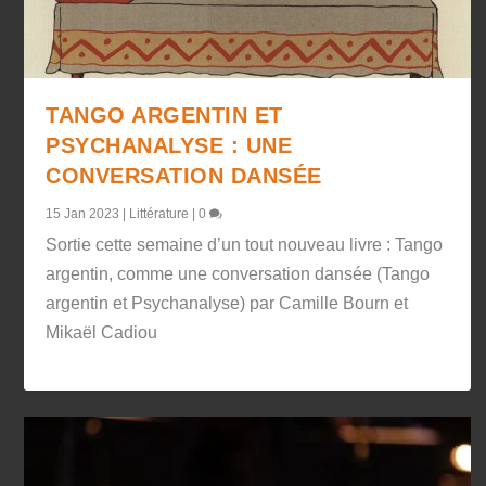
TANGO ARGENTIN ET
PSYCHANALYSE : UNE
CONVERSATION DANSÉE
15 Jan 2023
|
Littérature
|
0
Sortie cette semaine d’un tout nouveau livre : Tango
argentin, comme une conversation dansée (Tango
argentin et Psychanalyse) par Camille Bourn et
Mikaël Cadiou