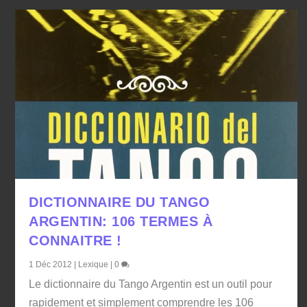
DICTIONNAIRE DU TANGO
ARGENTIN: 106 TERMES À
CONNAITRE !
1 Déc 2012
|
Lexique
|
0
Le dictionnaire du Tango Argentin est un outil pour
rapidement et simplement comprendre les 106