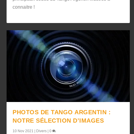
connaitre !
PHOTOS DE TANGO ARGENTIN :
NOTRE SÉLECTION D’IMAGES
10 Nov 2021
|
Divers
|
0