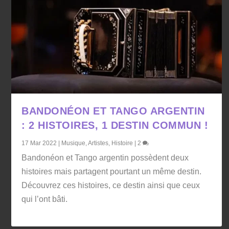
BANDONÉON ET TANGO ARGENTIN
: 2 HISTOIRES, 1 DESTIN COMMUN !
17 Mar 2022
|
Musique
,
Artistes
,
Histoire
|
2
Bandonéon et Tango argentin possèdent deux
histoires mais partagent pourtant un même destin.
Découvrez ces histoires, ce destin ainsi que ceux
qui l’ont bâti.