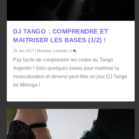
DJ TANGO : COMPRENDRE ET
MAITRISER LES BASES (1/2) !
25 Jan 2017
|
Musique
,
Lexique
|
3
Pas facile de comprendre les codes du Tango
Argentin ! Voici quelques bases pour maitriser la
musicalisation et devenir peut-être un jour DJ Tango
en Milonga !