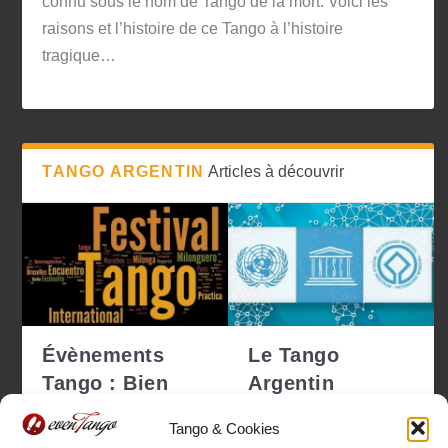
connu sous le nom de Tango de la mort. Voici les
raisons et l’histoire de ce Tango à l’histoire
tragique…
TANGO ARGENTIN
Articles à découvrir
Évènements
Le Tango
Tango : Bien
Argentin
choisir pour ne
déclaré
Tango & Cookies
pas se tro...
Patrimoine