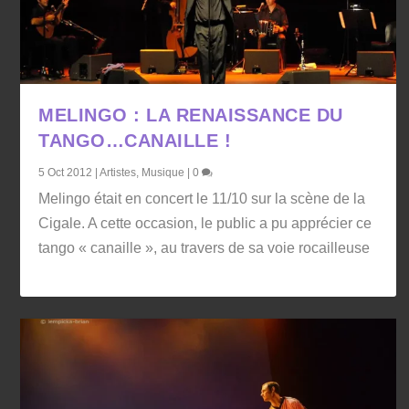
MELINGO : LA RENAISSANCE DU
TANGO…CANAILLE !
5 Oct 2012
|
Artistes
,
Musique
|
0
Melingo était en concert le 11/10 sur la scène de la
Cigale. A cette occasion, le public a pu apprécier ce
tango « canaille », au travers de sa voie rocailleuse