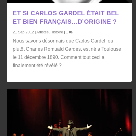
ET SI CARLOS GARDEL ÉTAIT BEL
ET BIEN FRANÇAIS…D’ORIGINE ?
21 Sep 2012
|
Artistes
,
Histoire
|
1
Nous savons désormais que Carlos Gardel, ou
plutôt Charles Romuald Gardes, est né à Toulouse
le 11 décembre 1890. Comment tout ceci a
finalement été révélé ?