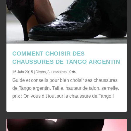
COMMENT CHOISIR DES
CHAUSSURES DE TANGO ARGENTIN
16 Juin 2015
|
Divers
,
Accessoires
|
0
Guide et conseils pour bien choisir ses chaussures
de Tango argentin. Taille, hauteur de talon, semelle,
prix : On vous dit tout sur la chaussure de Tango !