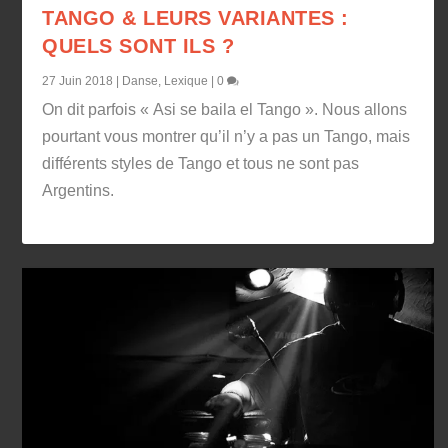
TANGO & LEURS VARIANTES :
QUELS SONT ILS ?
27 Juin 2018
|
Danse
,
Lexique
|
0
On dit parfois « Asi se baila el Tango ». Nous allons
pourtant vous montrer qu’il n’y a pas un Tango, mais
différents styles de Tango et tous ne sont pas
Argentins.