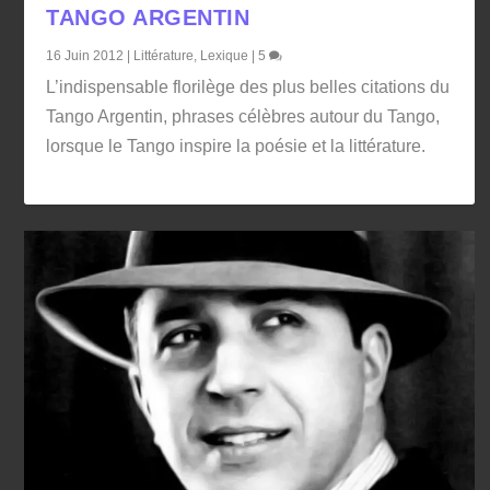
TANGO ARGENTIN
16 Juin 2012
|
Littérature
,
Lexique
|
5
L’indispensable florilège des plus belles citations du
Tango Argentin, phrases célèbres autour du Tango,
lorsque le Tango inspire la poésie et la littérature.