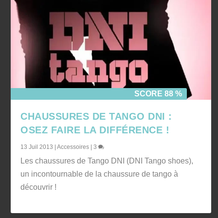
SCORE 88 %
CHAUSSURES DE TANGO DNI :
OSEZ FAIRE LA DIFFÉRENCE !
13 Juil 2013
|
Accessoires
|
3
Les chaussures de Tango DNI (DNI Tango shoes),
un incontournable de la chaussure de tango à
découvrir !