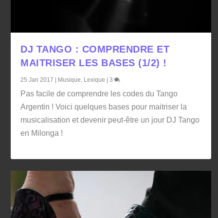
DJ TANGO : COMPRENDRE ET
MAITRISER LES BASES (1/2) !
25 Jan 2017
|
Musique
,
Lexique
|
3
Pas facile de comprendre les codes du Tango
Argentin ! Voici quelques bases pour maitriser la
musicalisation et devenir peut-être un jour DJ Tango
en Milonga !