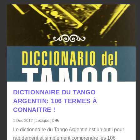
DICTIONNAIRE DU TANGO
ARGENTIN: 106 TERMES À
CONNAITRE !
1 Déc 2012
|
Lexique
|
0
Le dictionnaire du Tango Argentin est un outil pour
rapidement et simplement comprendre les 106