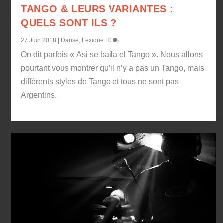
TANGO & LEURS VARIANTES :
QUELS SONT ILS ?
27 Juin 2018
|
Danse
,
Lexique
|
0
On dit parfois « Asi se baila el Tango ». Nous allons
pourtant vous montrer qu’il n’y a pas un Tango, mais
différents styles de Tango et tous ne sont pas
Argentins.