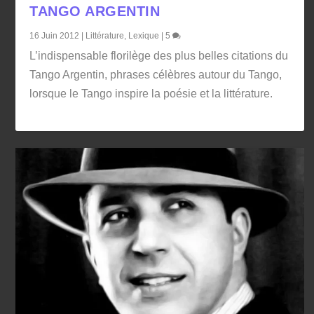
TANGO ARGENTIN
16 Juin 2012
|
Littérature
,
Lexique
|
5
L’indispensable florilège des plus belles citations du
Tango Argentin, phrases célèbres autour du Tango,
lorsque le Tango inspire la poésie et la littérature.