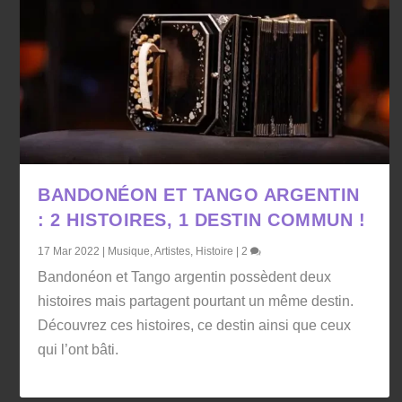
BANDONÉON ET TANGO ARGENTIN
: 2 HISTOIRES, 1 DESTIN COMMUN !
17 Mar 2022
|
Musique
,
Artistes
,
Histoire
|
2
Bandonéon et Tango argentin possèdent deux
histoires mais partagent pourtant un même destin.
Découvrez ces histoires, ce destin ainsi que ceux
qui l’ont bâti.