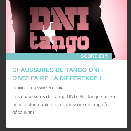
SCORE 88 %
CHAUSSURES DE TANGO DNI :
OSEZ FAIRE LA DIFFÉRENCE !
13 Juil 2013
|
Accessoires
|
3
Les chaussures de Tango DNI (DNI Tango shoes),
un incontournable de la chaussure de tango à
découvrir !