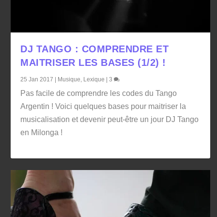
DJ TANGO : COMPRENDRE ET
MAITRISER LES BASES (1/2) !
25 Jan 2017
|
Musique
,
Lexique
|
3
Pas facile de comprendre les codes du Tango
Argentin ! Voici quelques bases pour maitriser la
musicalisation et devenir peut-être un jour DJ Tango
en Milonga !