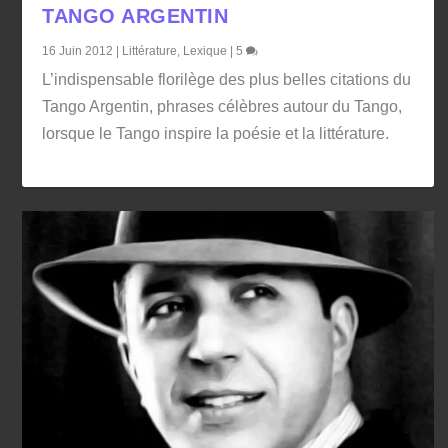
TANGO ARGENTIN
16 Juin 2012
|
Littérature
,
Lexique
|
5
L’indispensable florilège des plus belles citations du
Tango Argentin, phrases célèbres autour du Tango,
lorsque le Tango inspire la poésie et la littérature.