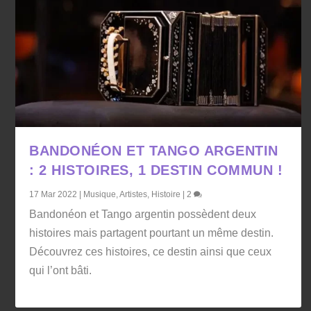
BANDONÉON ET TANGO ARGENTIN
: 2 HISTOIRES, 1 DESTIN COMMUN !
17 Mar 2022
|
Musique
,
Artistes
,
Histoire
|
2
Bandonéon et Tango argentin possèdent deux
histoires mais partagent pourtant un même destin.
Découvrez ces histoires, ce destin ainsi que ceux
qui l’ont bâti.