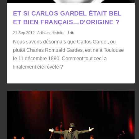
ET SI CARLOS GARDEL ÉTAIT BEL
ET BIEN FRANÇAIS…D’ORIGINE ?
21 Sep 2012
|
Artistes
,
Histoire
|
1
Nous savons désormais que Carlos Gardel, ou
plutôt Charles Romuald Gardes, est né à Toulouse
le 11 décembre 1890. Comment tout ceci a
finalement été révélé ?