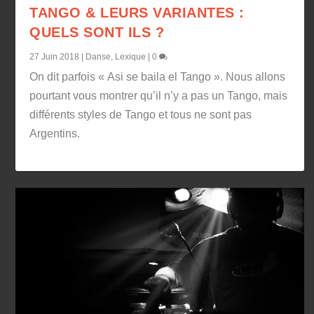
TANGO & LEURS VARIANTES :
QUELS SONT ILS ?
27 Juin 2018
|
Danse
,
Lexique
|
0
On dit parfois « Asi se baila el Tango ». Nous allons
pourtant vous montrer qu’il n’y a pas un Tango, mais
différents styles de Tango et tous ne sont pas
Argentins.