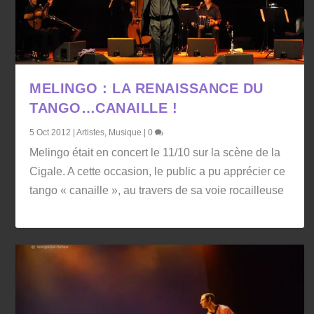
MELINGO : LA RENAISSANCE DU
TANGO…CANAILLE !
5 Oct 2012
|
Artistes
,
Musique
|
0
Melingo était en concert le 11/10 sur la scène de la
Cigale. A cette occasion, le public a pu apprécier ce
tango « canaille », au travers de sa voie rocailleuse