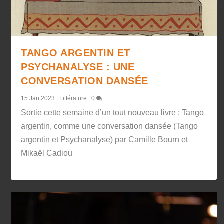
TANGO ARGENTIN ET
PSYCHANALYSE : UNE
CONVERSATION DANSÉE
15 Jan 2023
|
Littérature
|
0
Sortie cette semaine d’un tout nouveau livre : Tango
argentin, comme une conversation dansée (Tango
argentin et Psychanalyse) par Camille Bourn et
Mikaël Cadiou