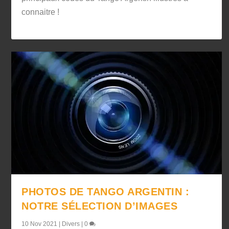
connaitre !
PHOTOS DE TANGO ARGENTIN :
NOTRE SÉLECTION D’IMAGES
10 Nov 2021
|
Divers
|
0