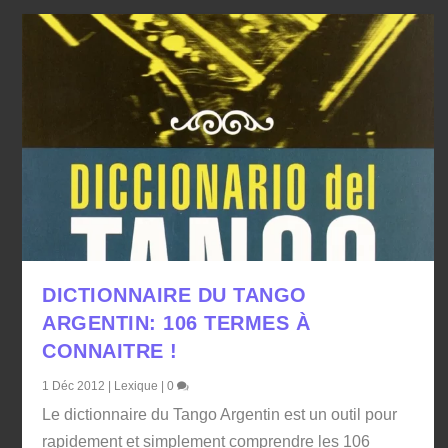
DICTIONNAIRE DU TANGO
ARGENTIN: 106 TERMES À
CONNAITRE !
1 Déc 2012
|
Lexique
|
0
Le dictionnaire du Tango Argentin est un outil pour
rapidement et simplement comprendre les 106