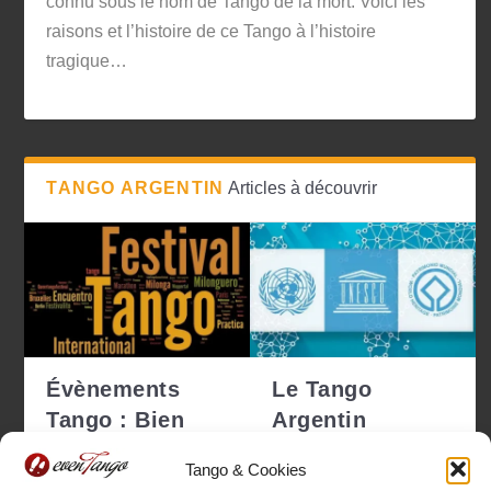
connu sous le nom de Tango de la mort. Voici les
raisons et l’histoire de ce Tango à l’histoire
tragique…
TANGO ARGENTIN
Articles à découvrir
Évènements
Le Tango
Tango : Bien
Argentin
choisir pour ne
déclaré
Tango & Cookies
pas se tro...
Patrimoine