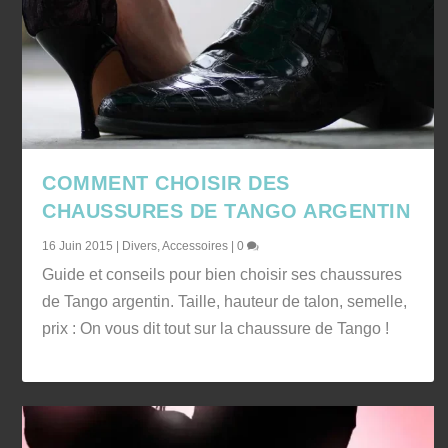
COMMENT CHOISIR DES
CHAUSSURES DE TANGO ARGENTIN
16 Juin 2015
|
Divers
,
Accessoires
|
0
Guide et conseils pour bien choisir ses chaussures
de Tango argentin. Taille, hauteur de talon, semelle,
prix : On vous dit tout sur la chaussure de Tango !