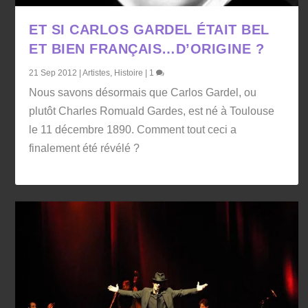
ET SI CARLOS GARDEL ÉTAIT BEL
ET BIEN FRANÇAIS…D’ORIGINE ?
21 Sep 2012
|
Artistes
,
Histoire
|
1
Nous savons désormais que Carlos Gardel, ou
plutôt Charles Romuald Gardes, est né à Toulouse
le 11 décembre 1890. Comment tout ceci a
finalement été révélé ?