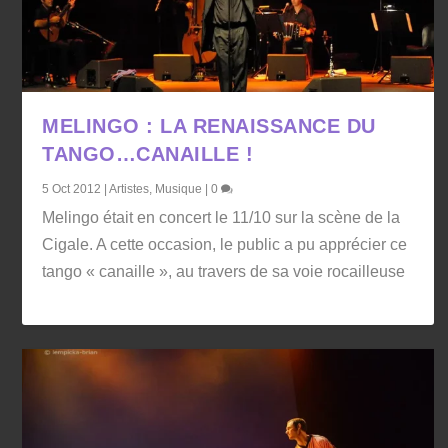
MELINGO : LA RENAISSANCE DU
TANGO…CANAILLE !
5 Oct 2012
|
Artistes
,
Musique
|
0
Melingo était en concert le 11/10 sur la scène de la
Cigale. A cette occasion, le public a pu apprécier ce
tango « canaille », au travers de sa voie rocailleuse