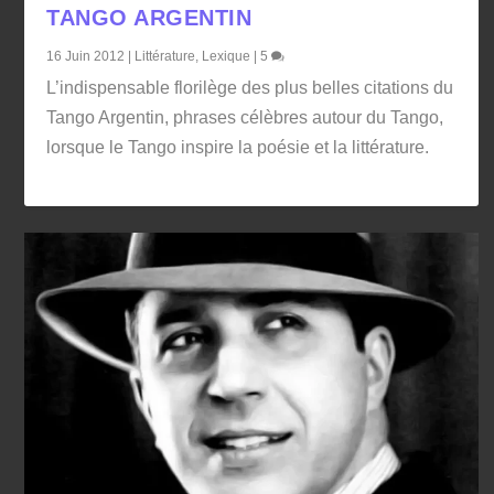
TANGO ARGENTIN
16 Juin 2012
|
Littérature
,
Lexique
|
5
L’indispensable florilège des plus belles citations du
Tango Argentin, phrases célèbres autour du Tango,
lorsque le Tango inspire la poésie et la littérature.