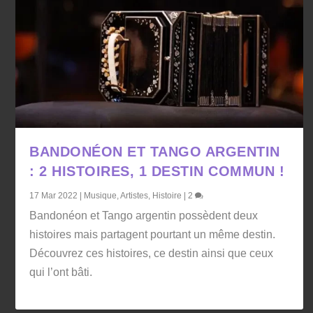
BANDONÉON ET TANGO ARGENTIN
: 2 HISTOIRES, 1 DESTIN COMMUN !
17 Mar 2022
|
Musique
,
Artistes
,
Histoire
|
2
Bandonéon et Tango argentin possèdent deux
histoires mais partagent pourtant un même destin.
Découvrez ces histoires, ce destin ainsi que ceux
qui l’ont bâti.