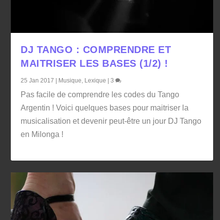
DJ TANGO : COMPRENDRE ET
MAITRISER LES BASES (1/2) !
25 Jan 2017
|
Musique
,
Lexique
|
3
Pas facile de comprendre les codes du Tango
Argentin ! Voici quelques bases pour maitriser la
musicalisation et devenir peut-être un jour DJ Tango
en Milonga !