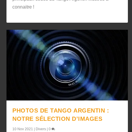
connaitre !
PHOTOS DE TANGO ARGENTIN :
NOTRE SÉLECTION D’IMAGES
10 Nov 2021
|
Divers
|
0