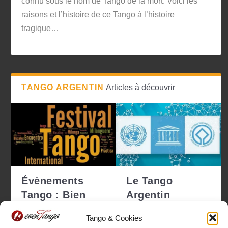
connu sous le nom de Tango de la mort. Voici les
raisons et l’histoire de ce Tango à l’histoire
tragique…
TANGO ARGENTIN
Articles à découvrir
Évènements
Le Tango
Tango : Bien
Argentin
choisir pour ne
déclaré
Tango & Cookies
pas se tro...
Patrimoine