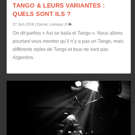
TANGO & LEURS VARIANTES :
QUELS SONT ILS ?
27 Juin 2018
|
Danse
,
Lexique
|
0
On dit parfois « Asi se baila el Tango ». Nous allons
pourtant vous montrer qu’il n’y a pas un Tango, mais
différents styles de Tango et tous ne sont pas
Argentins.