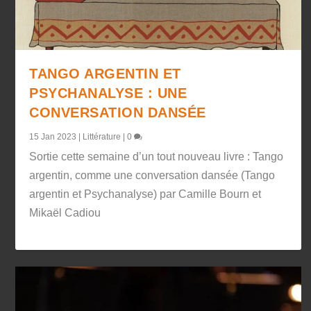
TANGO ARGENTIN ET
PSYCHANALYSE : UNE
CONVERSATION DANSÉE
15 Jan 2023
|
Littérature
|
0
Sortie cette semaine d’un tout nouveau livre : Tango
argentin, comme une conversation dansée (Tango
argentin et Psychanalyse) par Camille Bourn et
Mikaël Cadiou