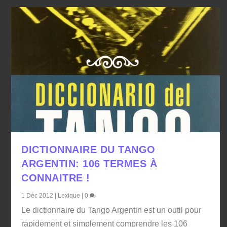
DICTIONNAIRE DU TANGO
ARGENTIN: 106 TERMES À
CONNAITRE !
1 Déc 2012
|
Lexique
|
0
Le dictionnaire du Tango Argentin est un outil pour
rapidement et simplement comprendre les 106