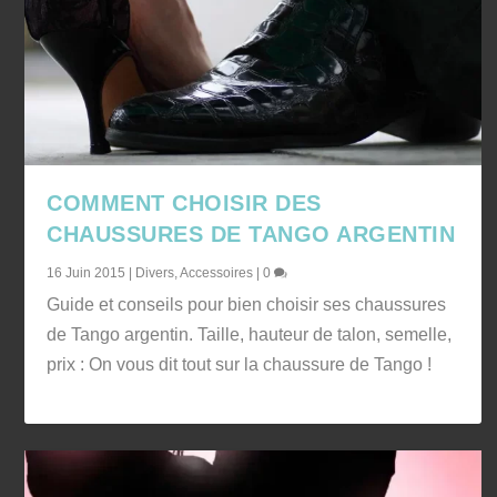
COMMENT CHOISIR DES
CHAUSSURES DE TANGO ARGENTIN
16 Juin 2015
|
Divers
,
Accessoires
|
0
Guide et conseils pour bien choisir ses chaussures
de Tango argentin. Taille, hauteur de talon, semelle,
prix : On vous dit tout sur la chaussure de Tango !