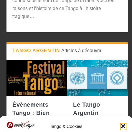
connu sous le nom de Tango de la mort. Voici les
raisons et l’histoire de ce Tango à l’histoire
tragique…
TANGO ARGENTIN
Articles à découvrir
Évènements
Le Tango
Tango : Bien
Argentin
choisir pour ne
déclaré
Tango & Cookies
pas se tro...
Patrimoine