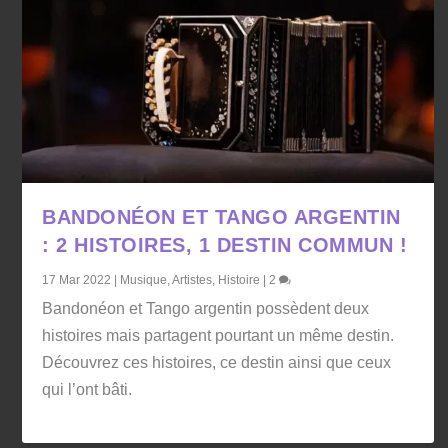
BANDONÉON ET TANGO ARGENTIN
: 2 HISTOIRES, 1 DESTIN COMMUN !
17 Mar 2022
|
Musique
,
Artistes
,
Histoire
|
2
Bandonéon et Tango argentin possèdent deux
histoires mais partagent pourtant un même destin.
Découvrez ces histoires, ce destin ainsi que ceux
qui l’ont bâti.