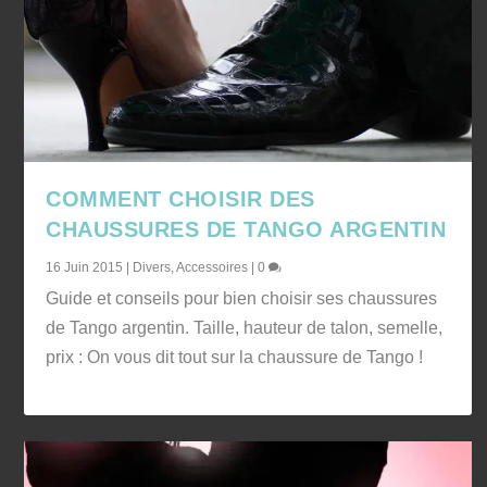
COMMENT CHOISIR DES
CHAUSSURES DE TANGO ARGENTIN
16 Juin 2015
|
Divers
,
Accessoires
|
0
Guide et conseils pour bien choisir ses chaussures
de Tango argentin. Taille, hauteur de talon, semelle,
prix : On vous dit tout sur la chaussure de Tango !