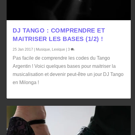
DJ TANGO : COMPRENDRE ET
MAITRISER LES BASES (1/2) !
25 Jan 2017
|
Musique
,
Lexique
|
3
Pas facile de comprendre les codes du Tango
Argentin ! Voici quelques bases pour maitriser la
musicalisation et devenir peut-être un jour DJ Tango
en Milonga !