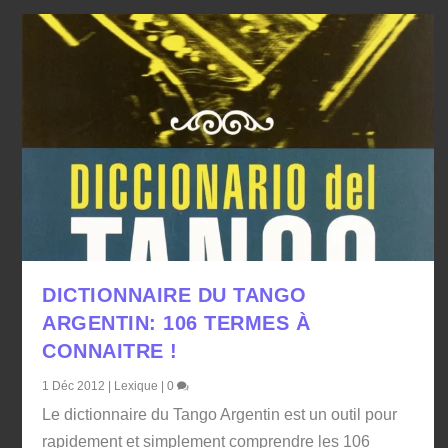
DICTIONNAIRE DU TANGO
ARGENTIN: 106 TERMES À
CONNAITRE !
1 Déc 2012
|
Lexique
|
0
Le dictionnaire du Tango Argentin est un outil pour
rapidement et simplement comprendre les 106