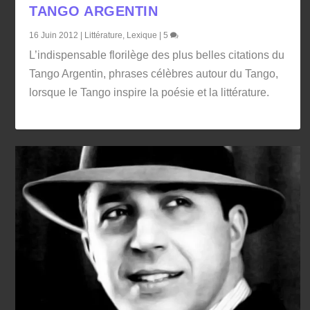
TANGO ARGENTIN
16 Juin 2012
|
Littérature
,
Lexique
|
5
L’indispensable florilège des plus belles citations du
Tango Argentin, phrases célèbres autour du Tango,
lorsque le Tango inspire la poésie et la littérature.