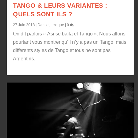
TANGO & LEURS VARIANTES :
QUELS SONT ILS ?
27 Juin 2018
|
Danse
,
Lexique
|
0
On dit parfois « Asi se baila el Tango ». Nous allons
pourtant vous montrer qu’il n’y a pas un Tango, mais
différents styles de Tango et tous ne sont pas
Argentins.