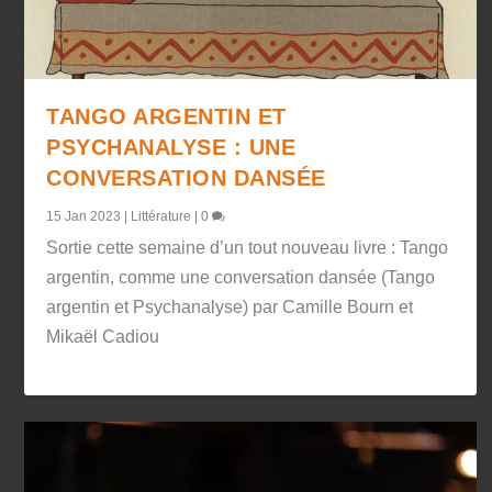
TANGO ARGENTIN ET
PSYCHANALYSE : UNE
CONVERSATION DANSÉE
15 Jan 2023
|
Littérature
|
0
Sortie cette semaine d’un tout nouveau livre : Tango
argentin, comme une conversation dansée (Tango
argentin et Psychanalyse) par Camille Bourn et
Mikaël Cadiou