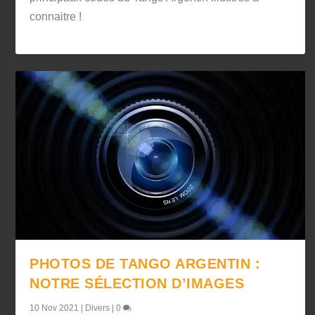
connaitre !
PHOTOS DE TANGO ARGENTIN :
NOTRE SÉLECTION D’IMAGES
10 Nov 2021
|
Divers
|
0