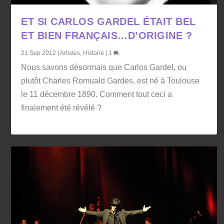
ET SI CARLOS GARDEL ÉTAIT BEL
ET BIEN FRANÇAIS…D’ORIGINE ?
21 Sep 2012
|
Artistes
,
Histoire
|
1
Nous savons désormais que Carlos Gardel, ou
plutôt Charles Romuald Gardes, est né à Toulouse
le 11 décembre 1890. Comment tout ceci a
finalement été révélé ?