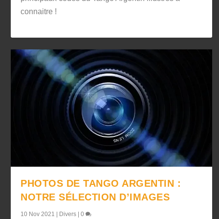
connaitre !
PHOTOS DE TANGO ARGENTIN :
NOTRE SÉLECTION D’IMAGES
10 Nov 2021
|
Divers
|
0