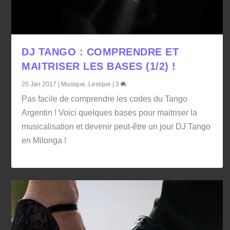
DJ TANGO : COMPRENDRE ET
MAITRISER LES BASES (1/2) !
25 Jan 2017
|
Musique
,
Lexique
|
3
Pas facile de comprendre les codes du Tango
Argentin ! Voici quelques bases pour maitriser la
musicalisation et devenir peut-être un jour DJ Tango
en Milonga !