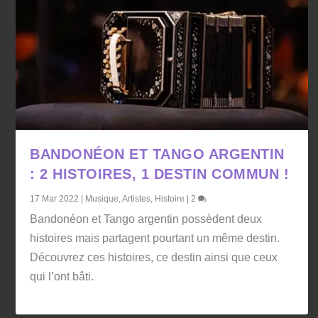
BANDONÉON ET TANGO ARGENTIN
: 2 HISTOIRES, 1 DESTIN COMMUN !
17 Mar 2022
|
Musique
,
Artistes
,
Histoire
|
2
Bandonéon et Tango argentin possèdent deux
histoires mais partagent pourtant un même destin.
Découvrez ces histoires, ce destin ainsi que ceux
qui l’ont bâti.