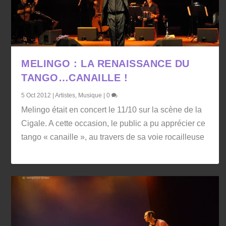
MELINGO : LA RENAISSANCE DU
TANGO…CANAILLE !
5 Oct 2012
|
Artistes
,
Musique
|
0
Melingo était en concert le 11/10 sur la scène de la
Cigale. A cette occasion, le public a pu apprécier ce
tango « canaille », au travers de sa voie rocailleuse