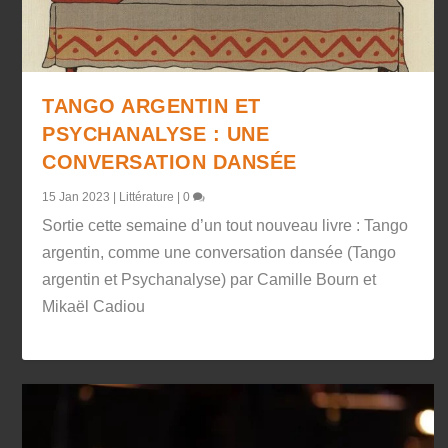
TANGO ARGENTIN ET
PSYCHANALYSE : UNE
CONVERSATION DANSÉE
15 Jan 2023
|
Littérature
|
0
Sortie cette semaine d’un tout nouveau livre : Tango
argentin, comme une conversation dansée (Tango
argentin et Psychanalyse) par Camille Bourn et
Mikaël Cadiou