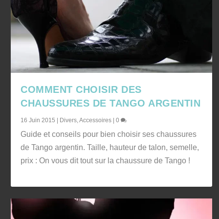
COMMENT CHOISIR DES
CHAUSSURES DE TANGO ARGENTIN
16 Juin 2015
|
Divers
,
Accessoires
|
0
Guide et conseils pour bien choisir ses chaussures
de Tango argentin. Taille, hauteur de talon, semelle,
prix : On vous dit tout sur la chaussure de Tango !