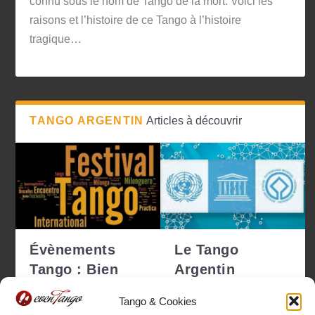
connu sous le nom de Tango de la mort. Voici les
raisons et l’histoire de ce Tango à l’histoire
tragique…
TANGO ARGENTIN
Articles à découvrir
Évènements
Le Tango
Tango : Bien
Argentin
choisir pour ne
déclaré
Tango & Cookies
pas se tro...
Patrimoine