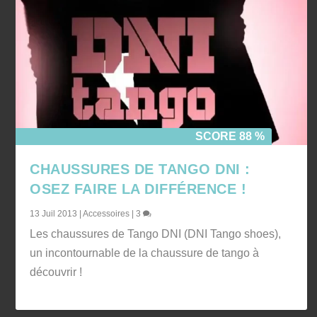
SCORE 88 %
CHAUSSURES DE TANGO DNI :
OSEZ FAIRE LA DIFFÉRENCE !
13 Juil 2013
|
Accessoires
|
3
Les chaussures de Tango DNI (DNI Tango shoes),
un incontournable de la chaussure de tango à
découvrir !