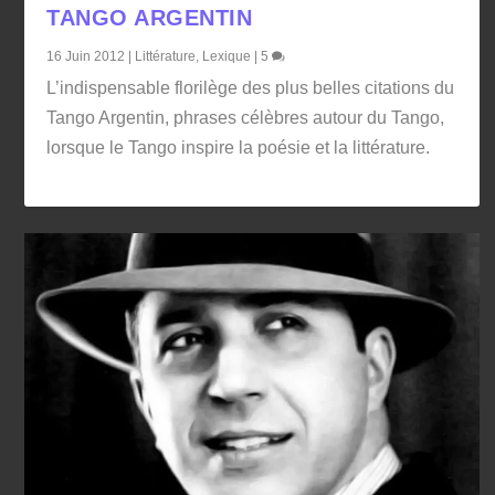
TANGO ARGENTIN
16 Juin 2012
|
Littérature
,
Lexique
|
5
L’indispensable florilège des plus belles citations du
Tango Argentin, phrases célèbres autour du Tango,
lorsque le Tango inspire la poésie et la littérature.