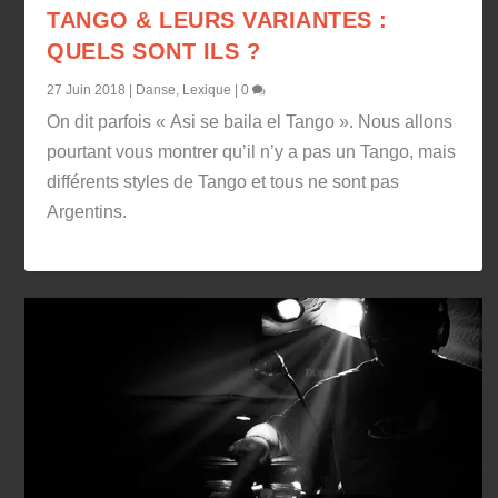
TANGO & LEURS VARIANTES :
QUELS SONT ILS ?
27 Juin 2018
|
Danse
,
Lexique
|
0
On dit parfois « Asi se baila el Tango ». Nous allons
pourtant vous montrer qu’il n’y a pas un Tango, mais
différents styles de Tango et tous ne sont pas
Argentins.