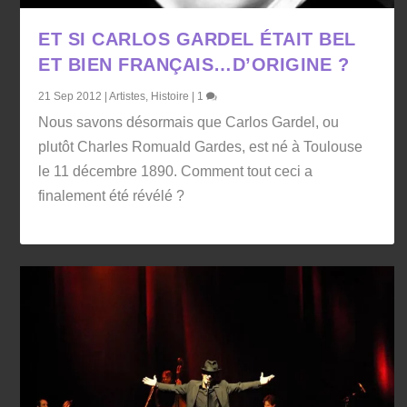
ET SI CARLOS GARDEL ÉTAIT BEL
ET BIEN FRANÇAIS…D’ORIGINE ?
21 Sep 2012
|
Artistes
,
Histoire
|
1
Nous savons désormais que Carlos Gardel, ou
plutôt Charles Romuald Gardes, est né à Toulouse
le 11 décembre 1890. Comment tout ceci a
finalement été révélé ?