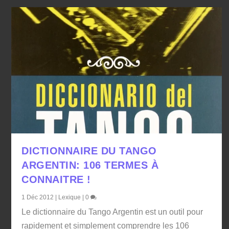
DICTIONNAIRE DU TANGO
ARGENTIN: 106 TERMES À
CONNAITRE !
1 Déc 2012
|
Lexique
|
0
Le dictionnaire du Tango Argentin est un outil pour
rapidement et simplement comprendre les 106