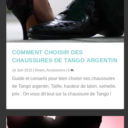
COMMENT CHOISIR DES
CHAUSSURES DE TANGO ARGENTIN
16 Juin 2015
|
Divers
,
Accessoires
|
0
Guide et conseils pour bien choisir ses chaussures
de Tango argentin. Taille, hauteur de talon, semelle,
prix : On vous dit tout sur la chaussure de Tango !