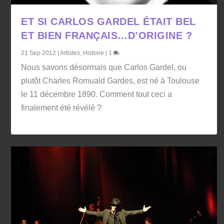
ET SI CARLOS GARDEL ÉTAIT BEL
ET BIEN FRANÇAIS…D’ORIGINE ?
21 Sep 2012
|
Artistes
,
Histoire
|
1
Nous savons désormais que Carlos Gardel, ou
plutôt Charles Romuald Gardes, est né à Toulouse
le 11 décembre 1890. Comment tout ceci a
finalement été révélé ?