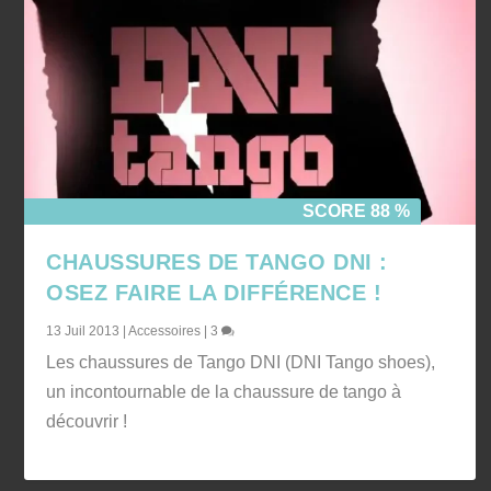
SCORE 88 %
CHAUSSURES DE TANGO DNI :
OSEZ FAIRE LA DIFFÉRENCE !
13 Juil 2013
|
Accessoires
|
3
Les chaussures de Tango DNI (DNI Tango shoes),
un incontournable de la chaussure de tango à
découvrir !