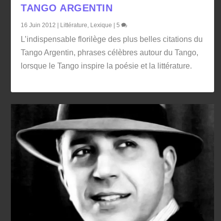
TANGO ARGENTIN
16 Juin 2012
|
Littérature
,
Lexique
|
5
L’indispensable florilège des plus belles citations du
Tango Argentin, phrases célèbres autour du Tango,
lorsque le Tango inspire la poésie et la littérature.