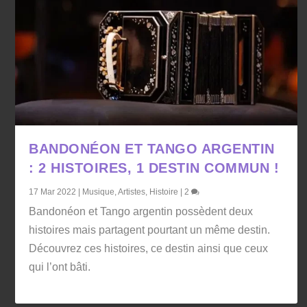
BANDONÉON ET TANGO ARGENTIN
: 2 HISTOIRES, 1 DESTIN COMMUN !
17 Mar 2022
|
Musique
,
Artistes
,
Histoire
|
2
Bandonéon et Tango argentin possèdent deux
histoires mais partagent pourtant un même destin.
Découvrez ces histoires, ce destin ainsi que ceux
qui l’ont bâti.