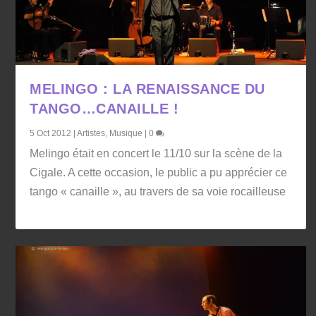
MELINGO : LA RENAISSANCE DU
TANGO…CANAILLE !
5 Oct 2012
|
Artistes
,
Musique
|
0
Melingo était en concert le 11/10 sur la scène de la
Cigale. A cette occasion, le public a pu apprécier ce
tango « canaille », au travers de sa voie rocailleuse