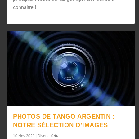
connaitre !
PHOTOS DE TANGO ARGENTIN :
NOTRE SÉLECTION D’IMAGES
10 Nov 2021
|
Divers
|
0