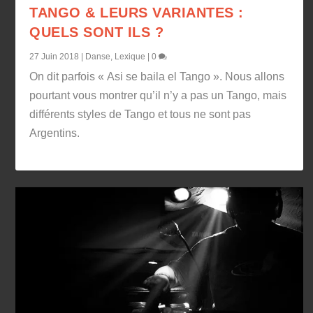
TANGO & LEURS VARIANTES :
QUELS SONT ILS ?
27 Juin 2018
|
Danse
,
Lexique
|
0
On dit parfois « Asi se baila el Tango ». Nous allons
pourtant vous montrer qu’il n’y a pas un Tango, mais
différents styles de Tango et tous ne sont pas
Argentins.