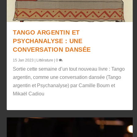
TANGO ARGENTIN ET
PSYCHANALYSE : UNE
CONVERSATION DANSÉE
15 Jan 2023
|
Littérature
|
0
Sortie cette semaine d’un tout nouveau livre : Tango
argentin, comme une conversation dansée (Tango
argentin et Psychanalyse) par Camille Bourn et
Mikaël Cadiou