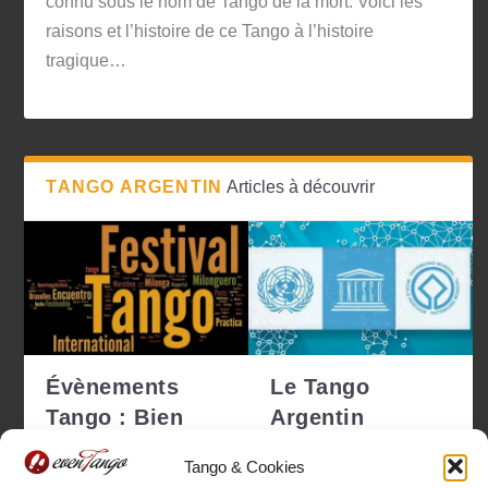
connu sous le nom de Tango de la mort. Voici les
raisons et l’histoire de ce Tango à l’histoire
tragique…
TANGO ARGENTIN
Articles à découvrir
Évènements
Le Tango
Tango : Bien
Argentin
choisir pour ne
déclaré
Tango & Cookies
pas se tro...
Patrimoine