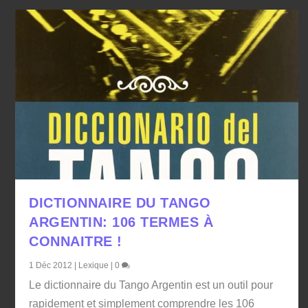
DICTIONNAIRE DU TANGO
ARGENTIN: 106 TERMES À
CONNAITRE !
1 Déc 2012
|
Lexique
|
0
Le dictionnaire du Tango Argentin est un outil pour
rapidement et simplement comprendre les 106