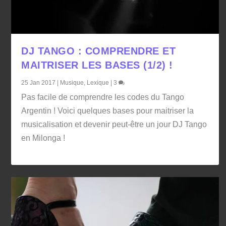
DJ TANGO : COMPRENDRE ET
MAITRISER LES BASES (1/2) !
25 Jan 2017
|
Musique
,
Lexique
|
3
Pas facile de comprendre les codes du Tango
Argentin ! Voici quelques bases pour maitriser la
musicalisation et devenir peut-être un jour DJ Tango
en Milonga !