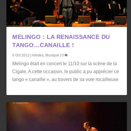
MELINGO : LA RENAISSANCE DU
TANGO…CANAILLE !
5 Oct 2012
|
Artistes
,
Musique
|
0
Melingo était en concert le 11/10 sur la scène de la
Cigale. A cette occasion, le public a pu apprécier ce
tango « canaille », au travers de sa voie rocailleuse