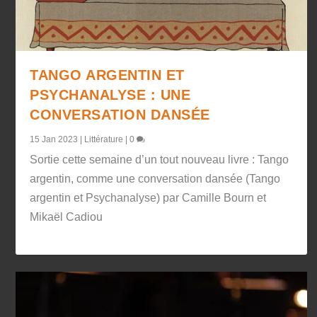
TANGO ARGENTIN ET
PSYCHANALYSE : UNE
CONVERSATION DANSÉE
15 Jan 2023
|
Littérature
|
0
Sortie cette semaine d’un tout nouveau livre : Tango
argentin, comme une conversation dansée (Tango
argentin et Psychanalyse) par Camille Bourn et
Mikaël Cadiou