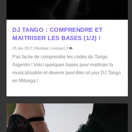
DJ TANGO : COMPRENDRE ET
MAITRISER LES BASES (1/2) !
25 Jan 2017
|
Musique
,
Lexique
|
3
Pas facile de comprendre les codes du Tango
Argentin ! Voici quelques bases pour maitriser la
musicalisation et devenir peut-être un jour DJ Tango
en Milonga !