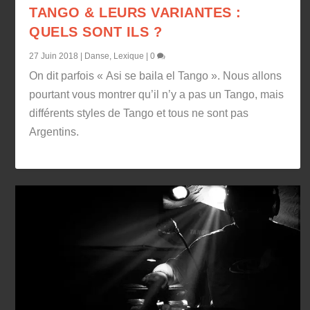
TANGO & LEURS VARIANTES :
QUELS SONT ILS ?
27 Juin 2018
|
Danse
,
Lexique
|
0
On dit parfois « Asi se baila el Tango ». Nous allons
pourtant vous montrer qu’il n’y a pas un Tango, mais
différents styles de Tango et tous ne sont pas
Argentins.