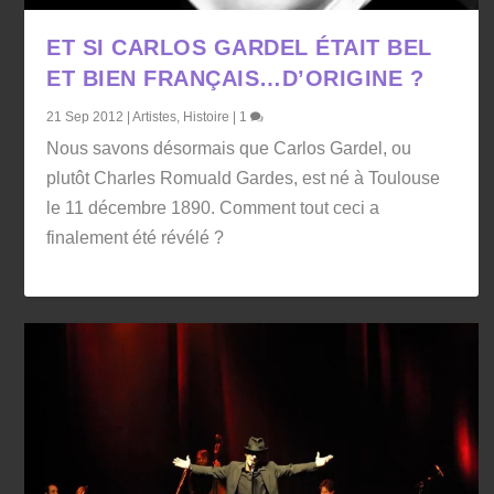
ET SI CARLOS GARDEL ÉTAIT BEL
ET BIEN FRANÇAIS…D’ORIGINE ?
21 Sep 2012
|
Artistes
,
Histoire
|
1
Nous savons désormais que Carlos Gardel, ou
plutôt Charles Romuald Gardes, est né à Toulouse
le 11 décembre 1890. Comment tout ceci a
finalement été révélé ?