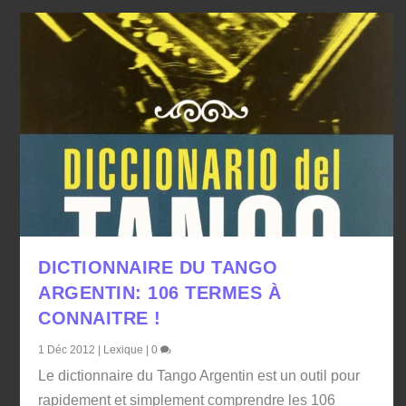
DICTIONNAIRE DU TANGO
ARGENTIN: 106 TERMES À
CONNAITRE !
1 Déc 2012
|
Lexique
|
0
Le dictionnaire du Tango Argentin est un outil pour
rapidement et simplement comprendre les 106