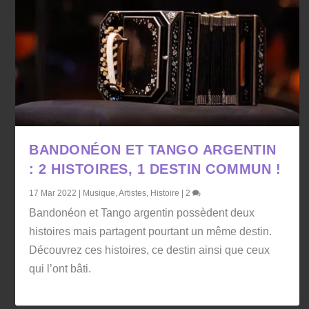
BANDONÉON ET TANGO ARGENTIN
: 2 HISTOIRES, 1 DESTIN COMMUN !
17 Mar 2022
|
Musique
,
Artistes
,
Histoire
|
2
Bandonéon et Tango argentin possèdent deux
histoires mais partagent pourtant un même destin.
Découvrez ces histoires, ce destin ainsi que ceux
qui l’ont bâti.