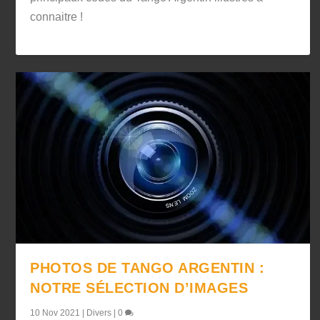
connaitre !
PHOTOS DE TANGO ARGENTIN :
NOTRE SÉLECTION D’IMAGES
10 Nov 2021
|
Divers
|
0