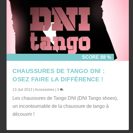
SCORE 88 %
CHAUSSURES DE TANGO DNI :
OSEZ FAIRE LA DIFFÉRENCE !
13 Juil 2013
|
Accessoires
|
3
Les chaussures de Tango DNI (DNI Tango shoes),
un incontournable de la chaussure de tango à
découvrir !