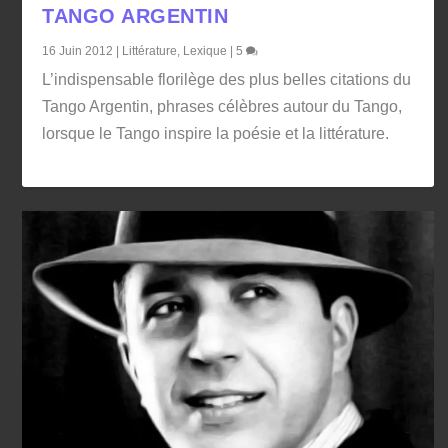
TANGO ARGENTIN
16 Juin 2012
|
Littérature
,
Lexique
|
5
L’indispensable florilège des plus belles citations du
Tango Argentin, phrases célèbres autour du Tango,
lorsque le Tango inspire la poésie et la littérature.