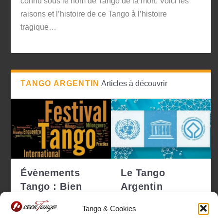
connu sous le nom de Tango de la mort. Voici les
raisons et l’histoire de ce Tango à l’histoire
tragique…
TANGO ARGENTIN
Articles à découvrir
Évènements
Le Tango
Tango : Bien
Argentin
choisir pour ne
déclaré
Tango & Cookies
pas se tro...
Patrimoine