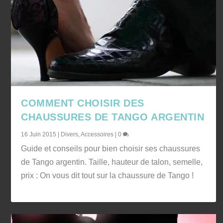
COMMENT CHOISIR DES
CHAUSSURES DE TANGO ARGENTIN
16 Juin 2015
|
Divers
,
Accessoires
|
0
Guide et conseils pour bien choisir ses chaussures
de Tango argentin. Taille, hauteur de talon, semelle,
prix : On vous dit tout sur la chaussure de Tango !