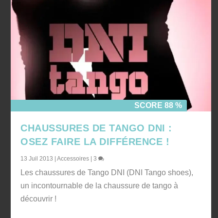
SCORE 88 %
CHAUSSURES DE TANGO DNI :
OSEZ FAIRE LA DIFFÉRENCE !
13 Juil 2013
|
Accessoires
|
3
Les chaussures de Tango DNI (DNI Tango shoes),
un incontournable de la chaussure de tango à
découvrir !