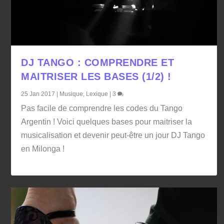
DJ TANGO : COMPRENDRE ET
MAITRISER LES BASES (1/2) !
25 Jan 2017
|
Musique
,
Lexique
|
3
Pas facile de comprendre les codes du Tango
Argentin ! Voici quelques bases pour maitriser la
musicalisation et devenir peut-être un jour DJ Tango
en Milonga !