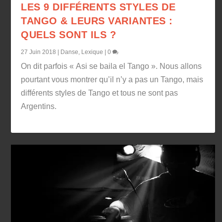
LES 9 DIFFÉRENTS STYLES DE
TANGO & LEURS VARIANTES :
QUELS SONT ILS ?
27 Juin 2018
|
Danse
,
Lexique
|
0
On dit parfois « Asi se baila el Tango ». Nous allons
pourtant vous montrer qu’il n’y a pas un Tango, mais
différents styles de Tango et tous ne sont pas
Argentins.