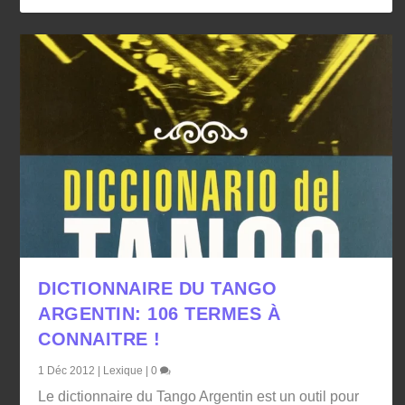
DICTIONNAIRE DU TANGO
ARGENTIN: 106 TERMES À
CONNAITRE !
1 Déc 2012
|
Lexique
|
0
Le dictionnaire du Tango Argentin est un outil pour