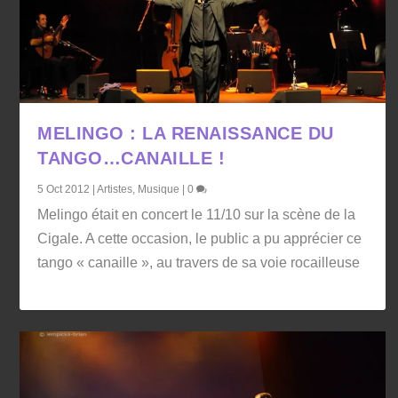
MELINGO : LA RENAISSANCE DU
TANGO…CANAILLE !
5 Oct 2012
|
Artistes
,
Musique
|
0
Melingo était en concert le 11/10 sur la scène de la
Cigale. A cette occasion, le public a pu apprécier ce
tango « canaille », au travers de sa voie rocailleuse