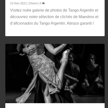
10 Nov 2021
|
Divers
|
0
Visitez notre galerie de photos de Tango Argentin et
découvrez notre sélection de clichés de Maestros et
d’aficionados du Tango Argentin. Abrazo garanti !