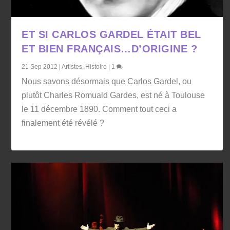
ET SI CARLOS GARDEL ÉTAIT BEL
ET BIEN FRANÇAIS…D’ORIGINE ?
21 Sep 2012
|
Artistes
,
Histoire
|
1
Nous savons désormais que Carlos Gardel, ou
plutôt Charles Romuald Gardes, est né à Toulouse
le 11 décembre 1890. Comment tout ceci a
finalement été révélé ?