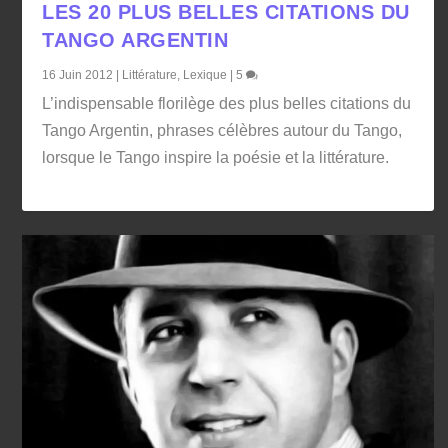
LES 20 PLUS BELLES CITATIONS DU
TANGO ARGENTIN
16 Juin 2012
|
Littérature
,
Lexique
|
5
L’indispensable florilège des plus belles citations du
Tango Argentin, phrases célèbres autour du Tango,
lorsque le Tango inspire la poésie et la littérature.