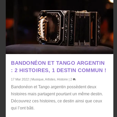
BANDONÉON ET TANGO ARGENTIN
: 2 HISTOIRES, 1 DESTIN COMMUN !
17 Mar 2022
|
Musique
,
Artistes
,
Histoire
|
2
Bandonéon et Tango argentin possèdent deux
histoires mais partagent pourtant un même destin.
Découvrez ces histoires, ce destin ainsi que ceux
qui l’ont bâti.