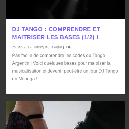
DJ TANGO : COMPRENDRE ET
MAITRISER LES BASES (1/2) !
25 Jan 2017
|
Musique
,
Lexique
|
3
Pas facile de comprendre les codes du Tango
Argentin ! Voici quelques bases pour maitriser la
musicalisation et devenir peut-être un jour DJ Tango
en Milonga !