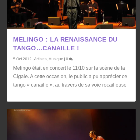
MELINGO : LA RENAISSANCE DU
TANGO…CANAILLE !
5 Oct 2012
|
Artistes
,
Musique
|
0
Melingo était en concert le 11/10 sur la scène de la
Cigale. A cette occasion, le public a pu apprécier ce
tango « canaille », au travers de sa voie rocailleuse