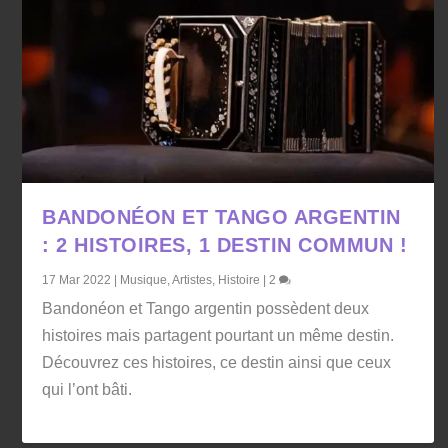
BANDONÉON ET TANGO ARGENTIN
: 2 HISTOIRES, 1 DESTIN COMMUN !
17 Mar 2022
|
Musique
,
Artistes
,
Histoire
|
2
Bandonéon et Tango argentin possèdent deux
histoires mais partagent pourtant un même destin.
Découvrez ces histoires, ce destin ainsi que ceux
qui l’ont bâti.