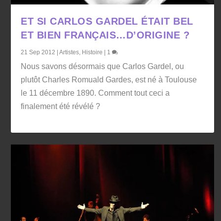
ET SI CARLOS GARDEL ÉTAIT BEL
ET BIEN FRANÇAIS…D’ORIGINE ?
21 Sep 2012
|
Artistes
,
Histoire
|
1
Nous savons désormais que Carlos Gardel, ou
plutôt Charles Romuald Gardes, est né à Toulouse
le 11 décembre 1890. Comment tout ceci a
finalement été révélé ?