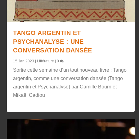
TANGO ARGENTIN ET
PSYCHANALYSE : UNE
CONVERSATION DANSÉE
15 Jan 2023
|
Littérature
|
0
Sortie cette semaine d’un tout nouveau livre : Tango
argentin, comme une conversation dansée (Tango
argentin et Psychanalyse) par Camille Bourn et
Mikaël Cadiou