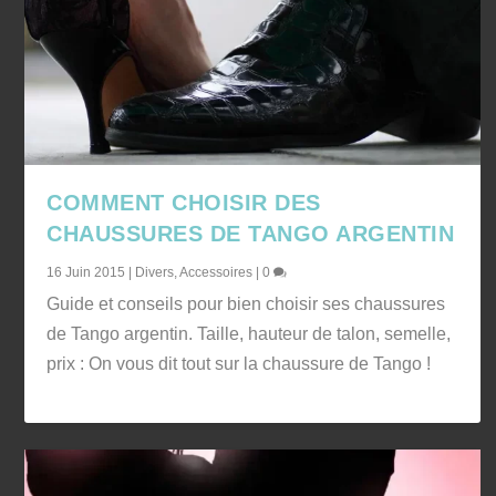
COMMENT CHOISIR DES
CHAUSSURES DE TANGO ARGENTIN
16 Juin 2015
|
Divers
,
Accessoires
|
0
Guide et conseils pour bien choisir ses chaussures
de Tango argentin. Taille, hauteur de talon, semelle,
prix : On vous dit tout sur la chaussure de Tango !