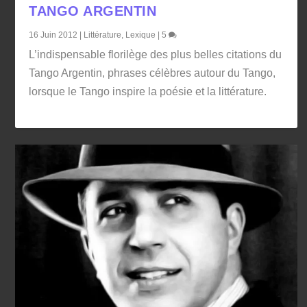
TANGO ARGENTIN
16 Juin 2012
|
Littérature
,
Lexique
|
5
L’indispensable florilège des plus belles citations du
Tango Argentin, phrases célèbres autour du Tango,
lorsque le Tango inspire la poésie et la littérature.