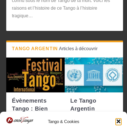
connu sous le nom de Tango de la mort. Voici les
raisons et l’histoire de ce Tango à l’histoire
tragique…
TANGO ARGENTIN
Articles à découvrir
Évènements
Le Tango
Tango : Bien
Argentin
choisir pour ne
déclaré
Tango & Cookies
pas se tro...
Patrimoine