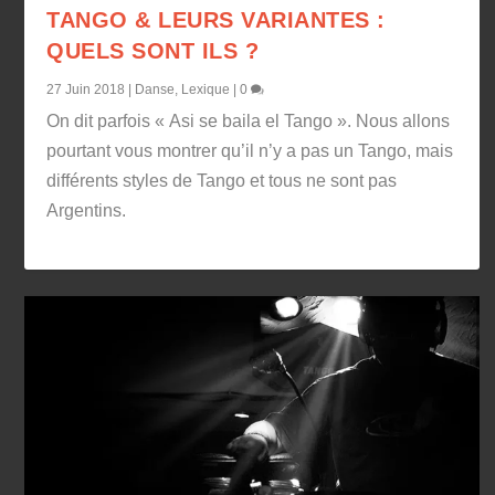
TANGO & LEURS VARIANTES :
QUELS SONT ILS ?
27 Juin 2018
|
Danse
,
Lexique
|
0
On dit parfois « Asi se baila el Tango ». Nous allons
pourtant vous montrer qu’il n’y a pas un Tango, mais
différents styles de Tango et tous ne sont pas
Argentins.