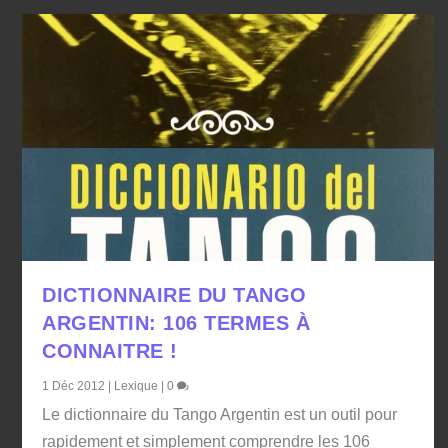
DICTIONNAIRE DU TANGO
ARGENTIN: 106 TERMES À
CONNAITRE !
1 Déc 2012
|
Lexique
|
0
Le dictionnaire du Tango Argentin est un outil pour
rapidement et simplement comprendre les 106