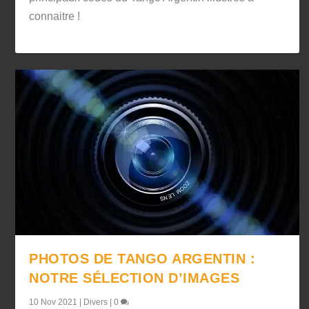
connaitre !
PHOTOS DE TANGO ARGENTIN :
NOTRE SÉLECTION D’IMAGES
10 Nov 2021
|
Divers
|
0