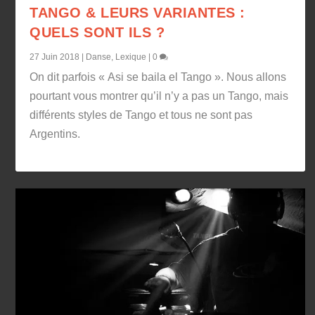
TANGO & LEURS VARIANTES :
QUELS SONT ILS ?
27 Juin 2018
|
Danse
,
Lexique
|
0
On dit parfois « Asi se baila el Tango ». Nous allons
pourtant vous montrer qu’il n’y a pas un Tango, mais
différents styles de Tango et tous ne sont pas
Argentins.