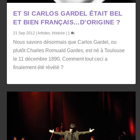
ET SI CARLOS GARDEL ÉTAIT BEL
ET BIEN FRANÇAIS…D’ORIGINE ?
21 Sep 2012
|
Artistes
,
Histoire
|
1
Nous savons désormais que Carlos Gardel, ou
plutôt Charles Romuald Gardes, est né à Toulouse
le 11 décembre 1890. Comment tout ceci a
finalement été révélé ?