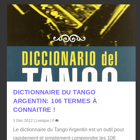
DICTIONNAIRE DU TANGO
ARGENTIN: 106 TERMES À
CONNAITRE !
1 Déc 2012
|
Lexique
|
0
Le dictionnaire du Tango Argentin est un outil pour
rapidement et simplement comprendre les 106