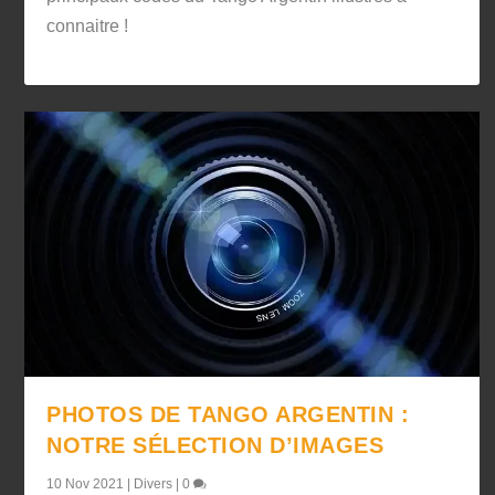
connaitre !
PHOTOS DE TANGO ARGENTIN :
NOTRE SÉLECTION D’IMAGES
10 Nov 2021
|
Divers
|
0