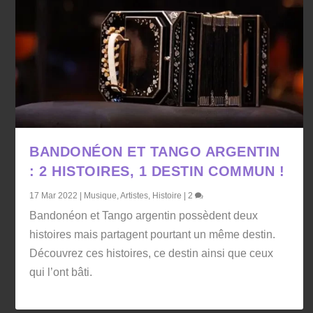
BANDONÉON ET TANGO ARGENTIN
: 2 HISTOIRES, 1 DESTIN COMMUN !
17 Mar 2022
|
Musique
,
Artistes
,
Histoire
|
2
Bandonéon et Tango argentin possèdent deux
histoires mais partagent pourtant un même destin.
Découvrez ces histoires, ce destin ainsi que ceux
qui l’ont bâti.