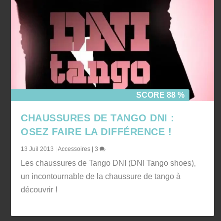
SCORE 88 %
CHAUSSURES DE TANGO DNI :
OSEZ FAIRE LA DIFFÉRENCE !
13 Juil 2013
|
Accessoires
|
3
Les chaussures de Tango DNI (DNI Tango shoes),
un incontournable de la chaussure de tango à
découvrir !