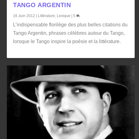
TANGO ARGENTIN
16 Juin 2012
|
Littérature
,
Lexique
|
5
L’indispensable florilège des plus belles citations du
Tango Argentin, phrases célèbres autour du Tango,
lorsque le Tango inspire la poésie et la littérature.