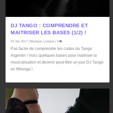
DJ TANGO : COMPRENDRE ET
MAITRISER LES BASES (1/2) !
25 Jan 2017
|
Musique
,
Lexique
|
3
Pas facile de comprendre les codes du Tango
Argentin ! Voici quelques bases pour maitriser la
musicalisation et devenir peut-être un jour DJ Tango
en Milonga !