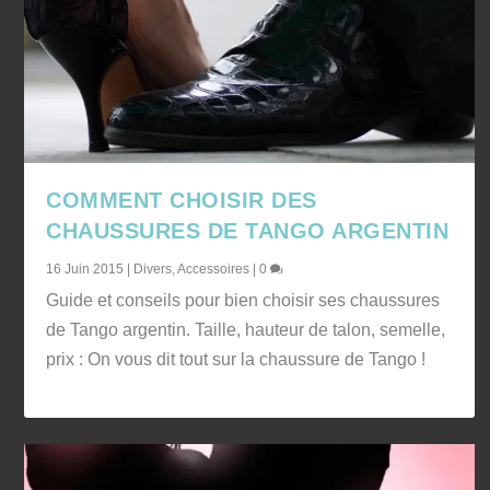
COMMENT CHOISIR DES
CHAUSSURES DE TANGO ARGENTIN
16 Juin 2015
|
Divers
,
Accessoires
|
0
Guide et conseils pour bien choisir ses chaussures
de Tango argentin. Taille, hauteur de talon, semelle,
prix : On vous dit tout sur la chaussure de Tango !