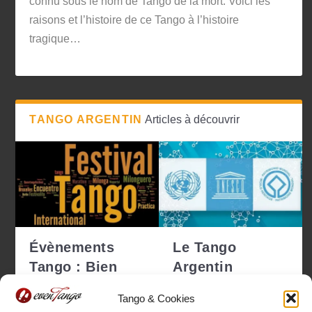
connu sous le nom de Tango de la mort. Voici les
raisons et l’histoire de ce Tango à l’histoire
tragique…
TANGO ARGENTIN
Articles à découvrir
Évènements
Le Tango
Tango : Bien
Argentin
choisir pour ne
déclaré
Tango & Cookies
pas se tro...
Patrimoine