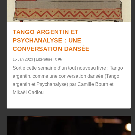
TANGO ARGENTIN ET
PSYCHANALYSE : UNE
CONVERSATION DANSÉE
15 Jan 2023
|
Littérature
|
0
Sortie cette semaine d’un tout nouveau livre : Tango
argentin, comme une conversation dansée (Tango
argentin et Psychanalyse) par Camille Bourn et
Mikaël Cadiou