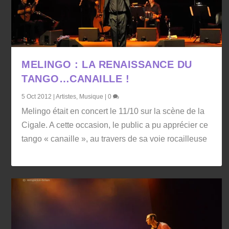
MELINGO : LA RENAISSANCE DU
TANGO…CANAILLE !
5 Oct 2012
|
Artistes
,
Musique
|
0
Melingo était en concert le 11/10 sur la scène de la
Cigale. A cette occasion, le public a pu apprécier ce
tango « canaille », au travers de sa voie rocailleuse