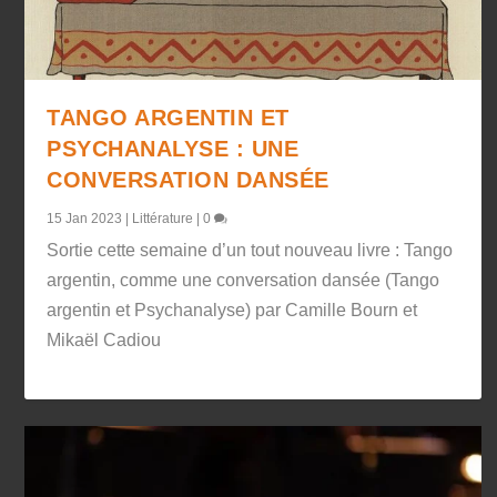
TANGO ARGENTIN ET
PSYCHANALYSE : UNE
CONVERSATION DANSÉE
15 Jan 2023
|
Littérature
|
0
Sortie cette semaine d’un tout nouveau livre : Tango
argentin, comme une conversation dansée (Tango
argentin et Psychanalyse) par Camille Bourn et
Mikaël Cadiou