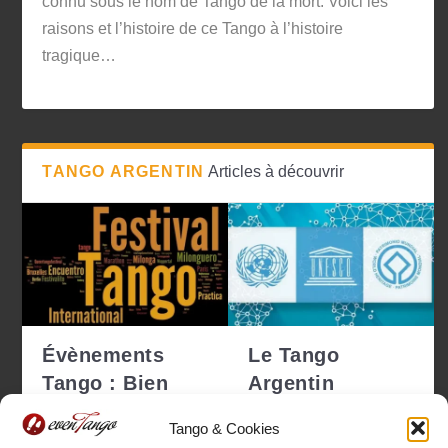
connu sous le nom de Tango de la mort. Voici les
raisons et l’histoire de ce Tango à l’histoire
tragique…
TANGO ARGENTIN
Articles à découvrir
Évènements
Le Tango
Tango : Bien
Argentin
choisir pour ne
déclaré
Tango & Cookies
pas se tro...
Patrimoine