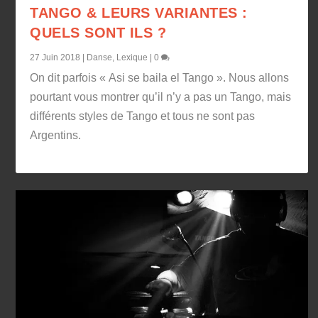
TANGO & LEURS VARIANTES :
QUELS SONT ILS ?
27 Juin 2018
|
Danse
,
Lexique
|
0
On dit parfois « Asi se baila el Tango ». Nous allons
pourtant vous montrer qu’il n’y a pas un Tango, mais
différents styles de Tango et tous ne sont pas
Argentins.