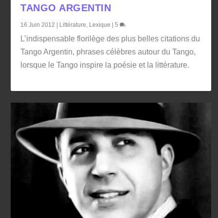
TANGO ARGENTIN
16 Juin 2012
|
Littérature
,
Lexique
|
5
L’indispensable florilège des plus belles citations du
Tango Argentin, phrases célèbres autour du Tango,
lorsque le Tango inspire la poésie et la littérature.