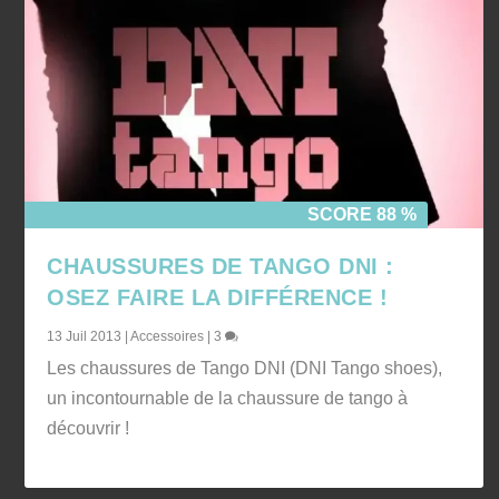
SCORE 88 %
CHAUSSURES DE TANGO DNI :
OSEZ FAIRE LA DIFFÉRENCE !
13 Juil 2013
|
Accessoires
|
3
Les chaussures de Tango DNI (DNI Tango shoes),
un incontournable de la chaussure de tango à
découvrir !