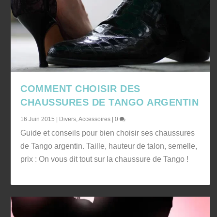
COMMENT CHOISIR DES
CHAUSSURES DE TANGO ARGENTIN
16 Juin 2015
|
Divers
,
Accessoires
|
0
Guide et conseils pour bien choisir ses chaussures
de Tango argentin. Taille, hauteur de talon, semelle,
prix : On vous dit tout sur la chaussure de Tango !