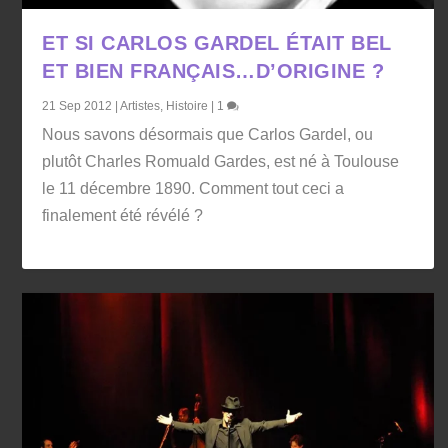
ET SI CARLOS GARDEL ÉTAIT BEL
ET BIEN FRANÇAIS…D’ORIGINE ?
21 Sep 2012
|
Artistes
,
Histoire
|
1
Nous savons désormais que Carlos Gardel, ou
plutôt Charles Romuald Gardes, est né à Toulouse
le 11 décembre 1890. Comment tout ceci a
finalement été révélé ?