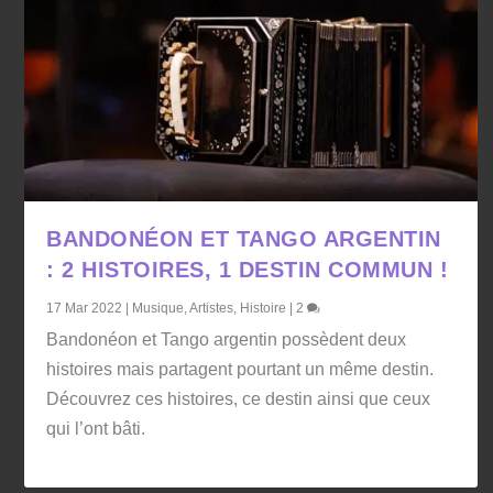
BANDONÉON ET TANGO ARGENTIN
: 2 HISTOIRES, 1 DESTIN COMMUN !
17 Mar 2022
|
Musique
,
Artistes
,
Histoire
|
2
Bandonéon et Tango argentin possèdent deux
histoires mais partagent pourtant un même destin.
Découvrez ces histoires, ce destin ainsi que ceux
qui l’ont bâti.