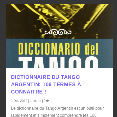
DICTIONNAIRE DU TANGO
ARGENTIN: 106 TERMES À
CONNAITRE !
1 Déc 2012
|
Lexique
|
0
Le dictionnaire du Tango Argentin est un outil pour
rapidement et simplement comprendre les 106