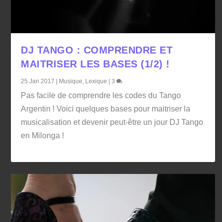
DJ TANGO : COMPRENDRE ET
MAITRISER LES BASES (1/2) !
25 Jan 2017
|
Musique
,
Lexique
|
3
Pas facile de comprendre les codes du Tango
Argentin ! Voici quelques bases pour maitriser la
musicalisation et devenir peut-être un jour DJ Tango
en Milonga !