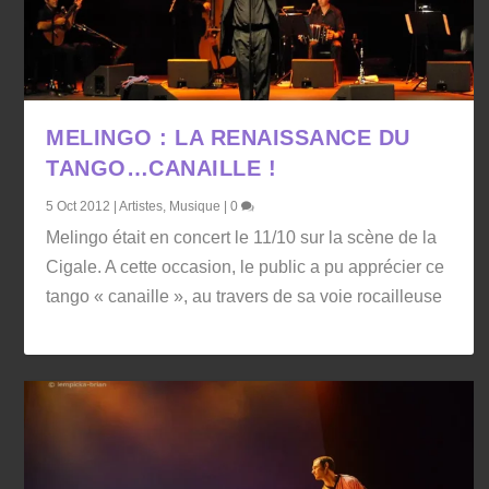
MELINGO : LA RENAISSANCE DU
TANGO…CANAILLE !
5 Oct 2012
|
Artistes
,
Musique
|
0
Melingo était en concert le 11/10 sur la scène de la
Cigale. A cette occasion, le public a pu apprécier ce
tango « canaille », au travers de sa voie rocailleuse