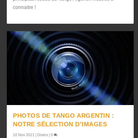
connaitre !
PHOTOS DE TANGO ARGENTIN :
NOTRE SÉLECTION D’IMAGES
10 Nov 2021
|
Divers
|
0